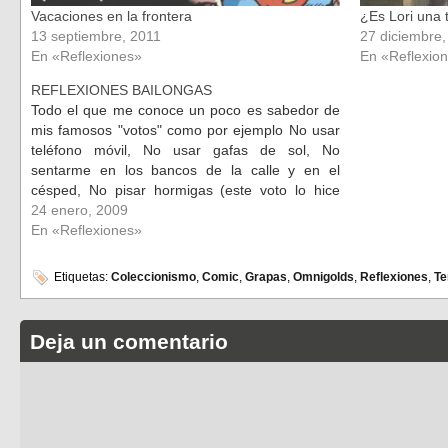
Vacaciones en la frontera
¿Es Lori una 
13 septiembre, 2011
27 diciembre
En «Reflexiones»
En «Reflexio
REFLEXIONES BAILONGAS
Todo el que me conoce un poco es sabedor de
mis famosos "votos" como por ejemplo No usar
teléfono móvil, No usar gafas de sol, No
sentarme en los bancos de la calle y en el
césped, No pisar hormigas (este voto lo hice
después de ver la peli de…
24 enero, 2009
En «Reflexiones»
Etiquetas:
Coleccionismo
,
Comic
,
Grapas
,
Omnigolds
,
Reflexiones
,
Te
Deja un comentario