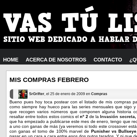
HOME
ACERCA DE NOSOTROS
CONTACTO
¿Q
MIS COMPRAS FEBRERO
SrGrifter
, el 25 de enero de 2009 en
Compras
Bueno pues hoy toca postear con el listado de mis compras p
como siempre hay hueco para las series mensuales que sigo y
que recogen varios números que componen alguna historia co
resaltar entre todos estos comics el
nº 2
de la
Invasión secreta
que ha empezado a publicarse este mes de enero, tengo que re
a uno con ganas de más (ya veremos si todo este crossover está
con ganas el tomo de 100% marvel de
Punisher vs Bullseye
pasar en un cara a cara entre esos dos putos tarados. Y ni que dec