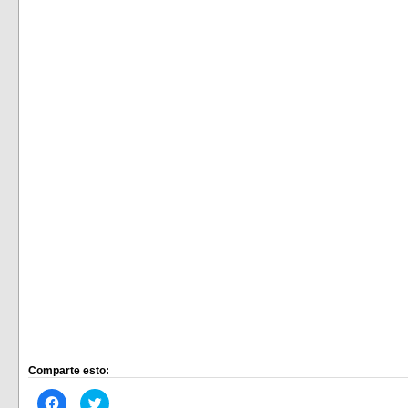
Comparte esto:
Haz
Haz