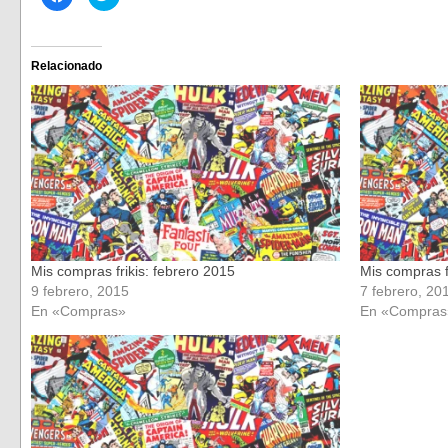
clic
clic
para
para
compartir
compartir
en
en
Facebook
Twitter
(Se
(Se
Relacionado
abre
abre
en
en
una
una
ventana
ventana
nueva)
nueva)
Mis compras frikis: febrero 2015
Mis compras f
9 febrero, 2015
7 febrero, 20
En «Compras»
En «Compras