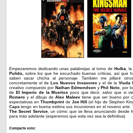
Empezaremos dedicando unas palabrejas al tomo de
Hulka
, l
Pulido,
sobre los que he escuchado buenas críticas, así que h
saben sacar chicha al personaje. También me pillaré o
concretamente el de
Los Nuevos Invasores
y el de la
Viuda 
creativo compuesto por
Nathan Edmondson
y
Phil Noto
, por l
de
El Imperio de la Muertos
poco que decir, salvo que si v
Romero
y el dibujo de
Alex Maleev
tiene que ser bueno por 
expectativas en
Thumbprint
de
Joe Hill
(el hijo de Stephen Kin
Capa
tengo en buena estima sus incursiones en el noveno arte. 
The Secret Service
, un cómic que se lleva anunciando desde 
para más adelante (esperemos que esta vez sea la definitiva).
Comparte esto: