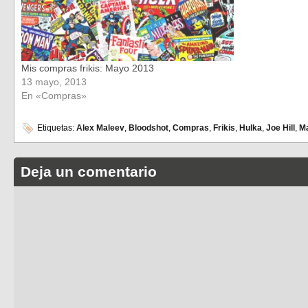
Mis compras frikis: Mayo 2013
13 mayo, 2013
En «Compras»
Etiquetas:
Alex Maleev
,
Bloodshot
,
Compras
,
Frikis
,
Hulka
,
Joe Hill
,
Ma
Deja un comentario