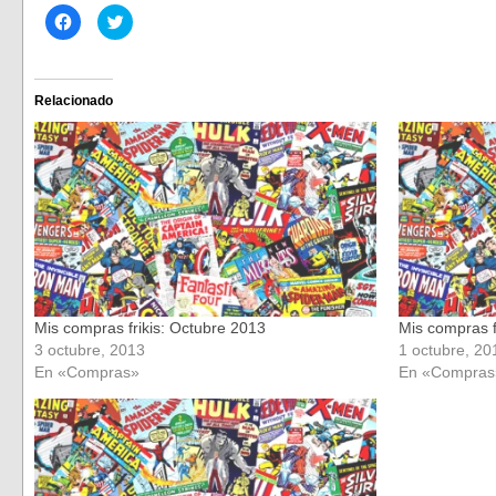
Haz
Haz
clic
clic
para
para
compartir
compartir
en
en
Facebook
Twitter
(Se
(Se
Relacionado
abre
abre
en
en
una
una
ventana
ventana
nueva)
nueva)
Mis compras frikis: Octubre 2013
Mis compras f
3 octubre, 2013
1 octubre, 20
En «Compras»
En «Compras