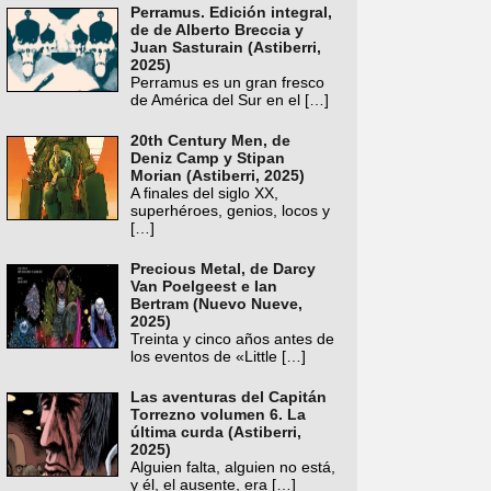
Perramus. Edición integral,
de de Alberto Breccia y
Juan Sasturain (Astiberri,
2025)
Perramus es un gran fresco
de América del Sur en el
[…]
20th Century Men, de
Deniz Camp y Stipan
Morian (Astiberri, 2025)
A finales del siglo XX,
superhéroes, genios, locos y
[…]
Precious Metal, de Darcy
Van Poelgeest e Ian
Bertram (Nuevo Nueve,
2025)
Treinta y cinco años antes de
los eventos de «Little
[…]
Las aventuras del Capitán
Torrezno volumen 6. La
última curda (Astiberri,
2025)
Alguien falta, alguien no está,
y él, el ausente, era
[…]