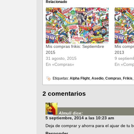
(Se
(Se
Relacionado
abre
abre
en
en
una
una
ventana
ventana
nueva)
nueva)
Mis compras frikis: Septiembre
Mis compr
2015
2013
31 agosto, 2015
9 septiem
En «Compras»
En «Comp
Etiquetas:
Alpha Flight
,
Asedio
,
Compras
,
Frikis
2 comentarios
Almuli
dice:
5 septiembre, 2014 a las 10:23 am
Deja de comprar y ahorra para el ajuar de tu 
Responder