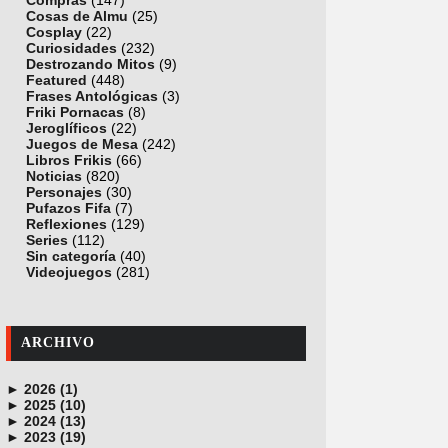
Compras
(147)
Cosas de Almu
(25)
Cosplay
(22)
Curiosidades
(232)
Destrozando Mitos
(9)
Featured
(448)
Frases Antológicas
(3)
Friki Pornacas
(8)
Jeroglíficos
(22)
Juegos de Mesa
(242)
Libros Frikis
(66)
Noticias
(820)
Personajes
(30)
Pufazos Fifa
(7)
Reflexiones
(129)
Series
(112)
Sin categoría
(40)
Videojuegos
(281)
ARCHIVO
►
2026 (1)
►
junio (1)
2025 (10)
►
noviembre (1)
2024 (13)
►
octubre (1)
diciembre (4)
2023 (19)