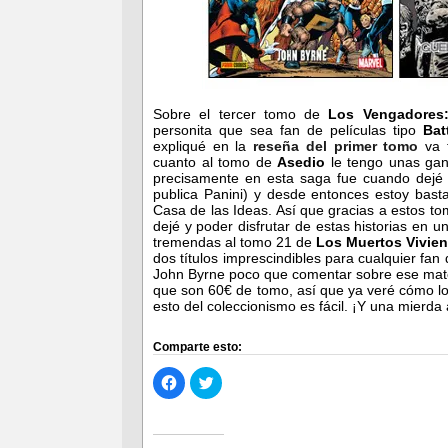
Sobre el tercer tomo de
Los Vengadores:
personita que sea fan de películas tipo
Bat
expliqué en la
reseña del primer tomo
va t
cuanto al tomo de
Asedio
le tengo unas gan
precisamente en esta saga fue cuando dejé 
publica Panini) y desde entonces estoy bast
Casa de las Ideas. Así que gracias a estos t
dejé y poder disfrutar de estas historias en u
tremendas al tomo 21 de
Los Muertos Vivien
dos títulos imprescindibles para cualquier fa
John Byrne poco que comentar sobre ese mater
que son 60€ de tomo, así que ya veré cómo lo
esto del coleccionismo es fácil. ¡Y una mierda
Comparte esto:
Haz
Haz
clic
clic
para
para
compartir
compartir
en
en
Facebook
Twitter