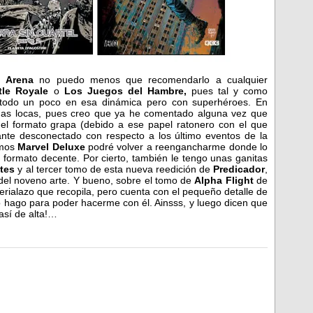
 Arena
no puedo menos que recomendarlo a cualquier
tle Royale
o
Los Juegos del Hambre,
pues tal y como
odo un poco en esa dinámica pero con superhéroes. En
as locas, pues creo que ya he comentado alguna vez que
el formato grapa (debido a ese papel ratonero con el que
ante desconectado con respecto a los último eventos de la
omos
Marvel Deluxe
podré volver a reengancharme donde lo
n formato decente. Por cierto, también le tengo unas ganitas
tes
y al tercer tomo de esta nueva reedición de
Predicador
,
n del noveno arte. Y bueno, sobre el tomo de
Alpha Flight
de
ialazo que recopila, pero cuenta con el pequeño detalle de
 hago para poder hacerme con él. Ainsss, y luego dicen que
 así de alta!…