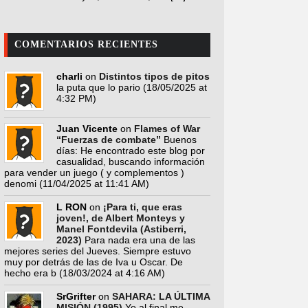
COMENTARIOS RECIENTES
charli
on
Distintos tipos de pitos
la puta que lo pario
(18/05/2025 at
4:32 PM)
Juan Vicente
on
Flames of War
“Fuerzas de combate”
Buenos
días: He encontrado este blog por
casualidad, buscando información
para vender un juego ( y complementos )
denomi
(11/04/2025 at 11:41 AM)
L RON
on
¡Para ti, que eras
joven!, de Albert Monteys y
Manel Fontdevila (Astiberri,
2023)
Para nada era una de las
mejores series del Jueves. Siempre estuvo
muy por detrás de las de Iva u Oscar. De
hecho era b
(18/03/2024 at 4:16 AM)
SrGrifter
on
SAHARA: LA ÚLTIMA
MISIÓN (1995)
Yo al final me