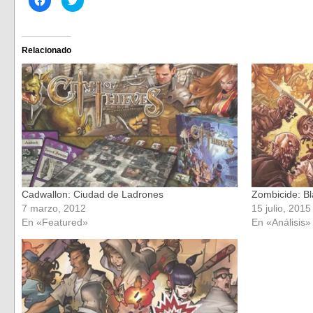
clic
clic
para
para
compartir
compartir
en
en
Facebook
Twitter
(Se
(Se
Relacionado
abre
abre
en
en
una
una
ventana
ventana
nueva)
nueva)
Cadwallon: Ciudad de Ladrones
Zombicide: B
7 marzo, 2012
15 julio, 2015
En «Featured»
En «Análisis»