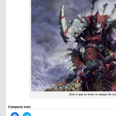
Esto si que es tener un ataque de cu
Comparte esto:
Haz
Haz