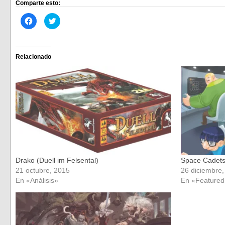
Comparte esto:
Haz
Haz
clic
clic
para
para
compartir
compartir
en
en
Facebook
Twitter
(Se
(Se
Relacionado
abre
abre
en
en
una
una
ventana
ventana
nueva)
nueva)
Drako (Duell im Felsental)
Space Cadet
21 octubre, 2015
26 diciembre
En «Análisis»
En «Featured