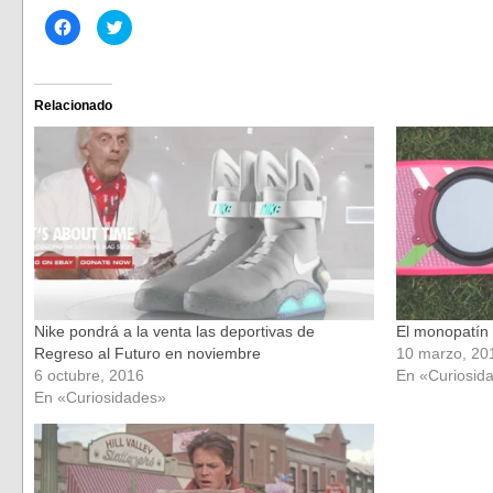
Haz
Haz
clic
clic
para
para
compartir
compartir
en
en
Facebook
Twitter
(Se
(Se
Relacionado
abre
abre
en
en
una
una
ventana
ventana
nueva)
nueva)
Nike pondrá a la venta las deportivas de
El monopatín 
Regreso al Futuro en noviembre
10 marzo, 20
6 octubre, 2016
En «Curiosid
En «Curiosidades»