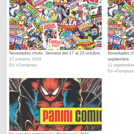
una
una
ventana
ventana
nueva)
nueva)
Novedades chulis: Semana del 17 al 23 octubre
Novedades ch
17 octubre, 2016
septiembre
En «Compras»
12 septiembr
En «Compras
Novedades comiqueras: Panini junio 2016