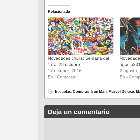
en
en
Facebook
Twitter
(Se
(Se
Relacionado
abre
abre
en
en
una
una
ventana
ventana
nueva)
nueva)
Novedades chulis: Semana del
Novedades
17 al 23 octubre
agosto20
17 octubre, 2016
2 agosto,
En «Compras»
En «Comp
Etiquetas:
Compras
,
Iron Man
,
Marvel Deluxe
,
Ma
Deja un comentario