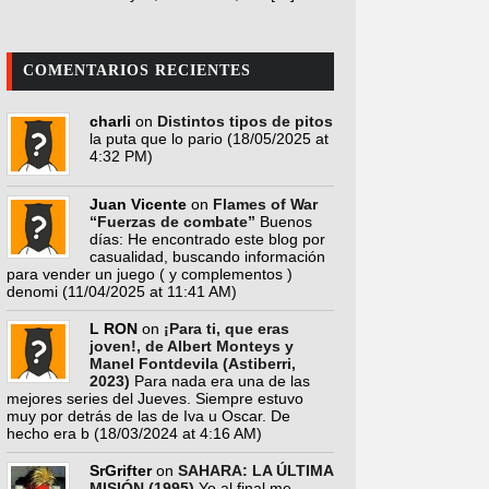
COMENTARIOS RECIENTES
charli
on
Distintos tipos de pitos
la puta que lo pario
(18/05/2025 at
4:32 PM)
Juan Vicente
on
Flames of War
“Fuerzas de combate”
Buenos
días: He encontrado este blog por
casualidad, buscando información
para vender un juego ( y complementos )
denomi
(11/04/2025 at 11:41 AM)
L RON
on
¡Para ti, que eras
joven!, de Albert Monteys y
Manel Fontdevila (Astiberri,
2023)
Para nada era una de las
mejores series del Jueves. Siempre estuvo
muy por detrás de las de Iva u Oscar. De
hecho era b
(18/03/2024 at 4:16 AM)
SrGrifter
on
SAHARA: LA ÚLTIMA
MISIÓN (1995)
Yo al final me