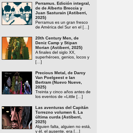
Perramus. Edición integral,
de de Alberto Breccia y
Juan Sasturain (Astiberri,
2025)
Perramus es un gran fresco
de América del Sur en el
[…]
20th Century Men, de
Deniz Camp y Stipan
Morian (Astiberri, 2025)
A finales del siglo XX,
superhéroes, genios, locos y
[…]
Precious Metal, de Darcy
Van Poelgeest e Ian
Bertram (Nuevo Nueve,
2025)
Treinta y cinco años antes de
los eventos de «Little
[…]
Las aventuras del Capitán
Torrezno volumen 6. La
última curda (Astiberri,
2025)
Alguien falta, alguien no está,
y él, el ausente, era
[…]