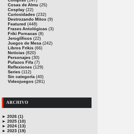
Compras
(147)
Cosas de Almu
(25)
Cosplay
(22)
Curiosidades
(232)
Destrozando Mitos
(9)
Featured
(448)
Frases Antológicas
(3)
Friki Pornacas
(8)
Jeroglíficos
(22)
Juegos de Mesa
(242)
Libros Frikis
(66)
Noticias
(820)
Personajes
(30)
Pufazos Fifa
(7)
Reflexiones
(129)
Series
(112)
Sin categoría
(40)
Videojuegos
(281)
ARCHIVO
►
2026 (1)
►
junio (1)
2025 (10)
►
noviembre (1)
2024 (13)
►
octubre (1)
diciembre (4)
2023 (19)