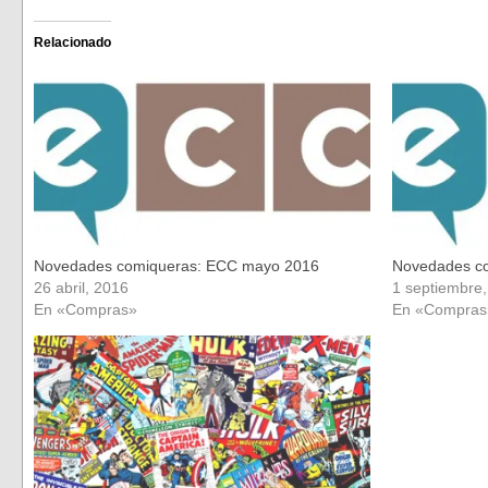
compartir
compartir
en
en
Facebook
Twitter
(Se
(Se
Relacionado
abre
abre
en
en
una
una
ventana
ventana
nueva)
nueva)
Novedades comiqueras: ECC mayo 2016
Novedades co
26 abril, 2016
1 septiembre
En «Compras»
En «Compras