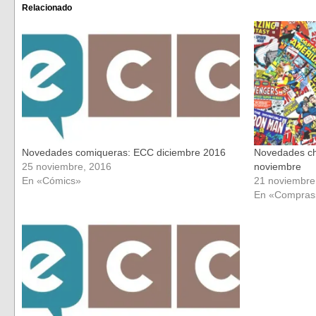
(Se
(Se
Relacionado
abre
abre
en
en
una
una
ventana
ventana
nueva)
nueva)
Novedades comiqueras: ECC diciembre 2016
Novedades ch
25 noviembre, 2016
noviembre
En «Cómics»
21 noviembre
En «Compras