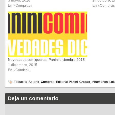
3 mayo, 2016
24 octubre, 2
En «Compras»
En «Compras
Novedades comiqueras: Panini diciembre 2015
1 diciembre, 2015
En «Cómics»
Etiquetas:
Asterix
,
Compras
,
Editorial Panini
,
Grapas
,
Inhumanos
,
Lok
Deja un comentario