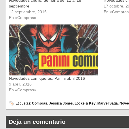
Novedades chulis: Semana del 12 al 18
Novedades chu
septiembre
17 octubre, 2
12 septiembre, 2016
En «Compras
En «Compras»
Novedades comiqueras: Panini abril 2016
9 abril, 2016
En «Compras»
Etiquetas:
Compras
,
Jessica Jones
,
Locke & Key
,
Marvel Saga
,
Nove
Deja un comentario