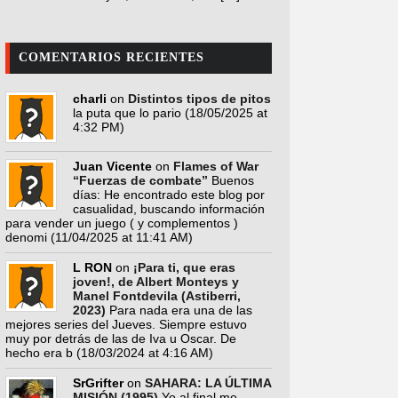
COMENTARIOS RECIENTES
charli
on
Distintos tipos de pitos
la puta que lo pario
(18/05/2025 at
4:32 PM)
Juan Vicente
on
Flames of War
“Fuerzas de combate”
Buenos
días: He encontrado este blog por
casualidad, buscando información
para vender un juego ( y complementos )
denomi
(11/04/2025 at 11:41 AM)
L RON
on
¡Para ti, que eras
joven!, de Albert Monteys y
Manel Fontdevila (Astiberri,
2023)
Para nada era una de las
mejores series del Jueves. Siempre estuvo
muy por detrás de las de Iva u Oscar. De
hecho era b
(18/03/2024 at 4:16 AM)
SrGrifter
on
SAHARA: LA ÚLTIMA
MISIÓN (1995)
Yo al final me