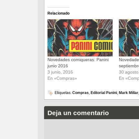
compartir
compartir
en
en
Facebook
Twitter
(Se
(Se
Relacionado
abre
abre
en
en
una
una
ventana
ventana
nueva)
nueva)
Novedades comiqueras: Panini
Novedades
junio 2016
septiembr
3 junio, 2016
30 agosto
En «Compras»
En «Comp
Etiquetas:
Compras
,
Editorial Panini
,
Mark Millar
Deja un comentario