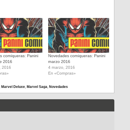
 comiqueras: Panini
Novedades comiqueras: Panini
e 2016
marzo 2016
, 2016
4 marzo, 2016
ras»
En «Compras»
,
Marvel Deluxe
,
Marvel Saga
,
Novedades