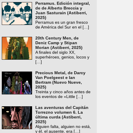
Perramus. Edición integral,
de de Alberto Breccia y
Juan Sasturain (Astiberri,
2025)
Perramus es un gran fresco
de América del Sur en el
[…]
20th Century Men, de
Deniz Camp y Stipan
Morian (Astiberri, 2025)
A finales del siglo XX,
superhéroes, genios, locos y
[…]
Precious Metal, de Darcy
Van Poelgeest e Ian
Bertram (Nuevo Nueve,
2025)
Treinta y cinco años antes de
los eventos de «Little
[…]
Las aventuras del Capitán
Torrezno volumen 6. La
última curda (Astiberri,
2025)
Alguien falta, alguien no está,
y él, el ausente, era
[…]