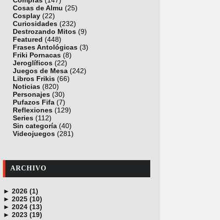
Compras
(147)
Cosas de Almu
(25)
Cosplay
(22)
Curiosidades
(232)
Destrozando Mitos
(9)
Featured
(448)
Frases Antológicas
(3)
Friki Pornacas
(8)
Jeroglíficos
(22)
Juegos de Mesa
(242)
Libros Frikis
(66)
Noticias
(820)
Personajes
(30)
Pufazos Fifa
(7)
Reflexiones
(129)
Series
(112)
Sin categoría
(40)
Videojuegos
(281)
ARCHIVO
►
2026 (1)
►
junio (1)
2025 (10)
►
noviembre (1)
2024 (13)
►
octubre (1)
diciembre (4)
2023 (19)