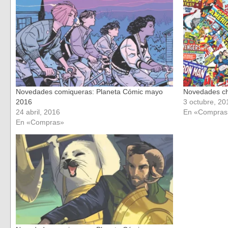
una
una
ventana
ventana
nueva)
nueva)
Novedades comiqueras: Planeta Cómic mayo
Novedades chu
2016
3 octubre, 20
24 abril, 2016
En «Compras
En «Compras»