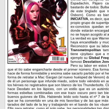
Espadachín, Pájaro ca
bastardo de todos: Bulls
de este tinglado que 
Osborn). Como es bien
INICIATIVA
, es decir, q
propio grupo de supertip
ex-convictos quedan e
donde estarán encarga
no se hayan acogido al a
La verdad es que Warren
haya encandilado y muc
Reconozco que su labo
Transmetropolitan
tamp
tiene «joyitas» que a 
ejemplo su
Global Freq
famoso
Desolation Jon
Pero su labor en estos
que el tío sabe engancharte desde el primer número. Esa forma
hace de forma formidable y encima sabe sacarlo partido por el hec
forma de retratar a Mac Gargan (el nuevo huésped de Venom) da 
de él un personaje que infunde miedo, sobre todo viéndolo en ac
los héroes no registrados que son blanco de los Thunderbolts. C
hace Deodato en los lápices, con un estilo que es un auténtica
formas esbeltas combinadas con ese trazo oscuro pero tan bi
buenos guiones de Ellis. Habiendo leído solo hasta el nº 7 de l
que se ha convertido en una de mis favoritas y de las que má
tarados del lado de la ley y trabajando en el bando de los «bu
Ellis para retratar, como él solo sabe, las personalidades tan di