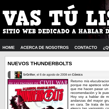
HOME
ACERCA DE NOSOTROS
CONTACTO
¿Q
NUEVOS THUNDERBOLTS
SrGrifter
, el 6 de agosto de 2008 en
Cómics
Retomo mis elucubracion
porque me apetece volve
que me hacen pasar un bu
recomendación y le pue
Hoy voy a hablar de mi
andanzas del mayor gr
en cara. Se trata de l
elenco tan variopinto c