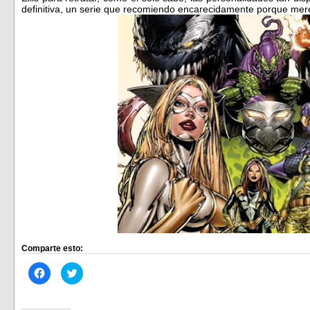
definitiva, un serie que recomiendo encarecidamente porque me
Comparte esto:
Haz
Haz
clic
clic
para
para
compartir
compartir
en
en