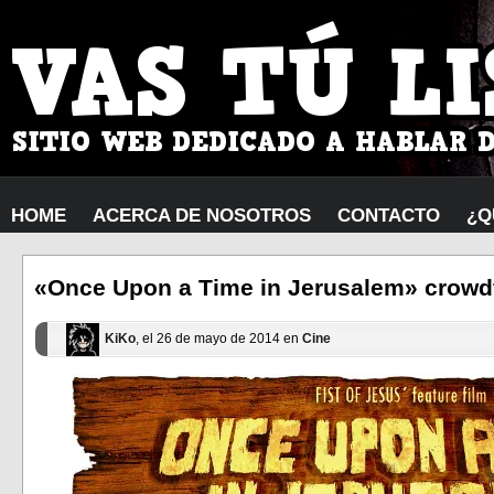
HOME
ACERCA DE NOSOTROS
CONTACTO
¿Q
«Once Upon a Time in Jerusalem» crowd
KiKo
, el 26 de mayo de 2014 en
Cine