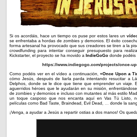
Si os acordáis, hace un tiempo os puse por estos lares un
víde
se enfrentaba a hordas de zombies y demonios. El éxito cosecha
forma artesanal ha provocado que sus creadores se tiren a la pi
crowdfunding para intentar conseguir presupuesto para realiz
Kickstarter, el proyecto se ha movido a
IndieGoGo
donde podéis 
https://www.indiegogo.com/projects/once-up
Como podéis ver en el vídeo a continuación,
«Once Upon a Ti
cómo Jesús, después de liarla parda intentando resucitar a L
Delphos, donde se le dice que tiene que emprender un viaje.
aguerridos héroes que le ayudarán en su misión, enfrentándos
de zombies y demonios e incluso con mutantes al más estilo Mad 
un toque casposo que nos encanta aquí en Vas Tú Listo, no
películas como Bad Taste, Braindead, Evil Dead, … donde la sangr
¡Venga, a ayudar a Jesús a repartir ostias a dos manos! Os que