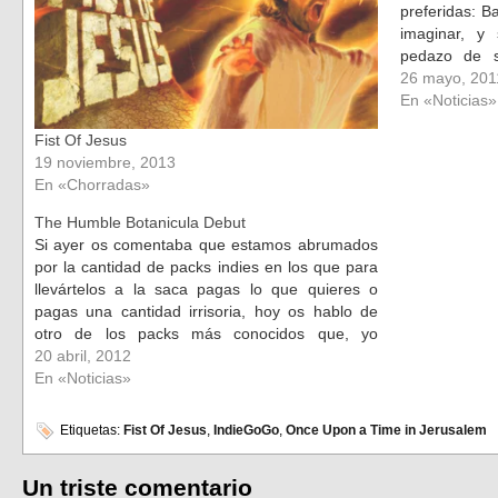
preferidas: B
imaginar, y
pedazo de s
temblar por 
26 mayo, 201
varios mese
En «Noticias»
Fist Of Jesus
19 noviembre, 2013
En «Chorradas»
The Humble Botanicula Debut
Si ayer os comentaba que estamos abrumados
por la cantidad de packs indies en los que para
llevártelos a la saca pagas lo que quieres o
pagas una cantidad irrisoria, hoy os hablo de
otro de los packs más conocidos que, yo
recuerde, fue el precursor de toda esta movida.
20 abril, 2012
…
En «Noticias»
Etiquetas:
Fist Of Jesus
,
IndieGoGo
,
Once Upon a Time in Jerusalem
Un triste comentario