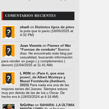
COMENTARIOS RECIENTES
charli
on
Distintos tipos de pitos
la puta que lo pario
(18/05/2025 at
4:32 PM)
Juan Vicente
on
Flames of War
“Fuerzas de combate”
Buenos
días: He encontrado este blog por
casualidad, buscando información
para vender un juego ( y complementos )
denomi
(11/04/2025 at 11:41 AM)
L RON
on
¡Para ti, que eras
joven!, de Albert Monteys y
Manel Fontdevila (Astiberri,
2023)
Para nada era una de las
mejores series del Jueves. Siempre estuvo
muy por detrás de las de Iva u Oscar. De
hecho era b
(18/03/2024 at 4:16 AM)
SrGrifter
on
SAHARA: LA ÚLTIMA
MISIÓN (1995)
Yo al final me