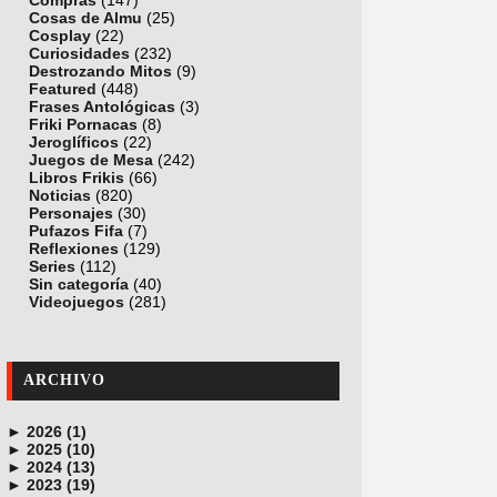
Compras
(147)
Cosas de Almu
(25)
Cosplay
(22)
Curiosidades
(232)
Destrozando Mitos
(9)
Featured
(448)
Frases Antológicas
(3)
Friki Pornacas
(8)
Jeroglíficos
(22)
Juegos de Mesa
(242)
Libros Frikis
(66)
Noticias
(820)
Personajes
(30)
Pufazos Fifa
(7)
Reflexiones
(129)
Series
(112)
Sin categoría
(40)
Videojuegos
(281)
ARCHIVO
►
2026 (1)
►
junio (1)
2025 (10)
►
noviembre (1)
2024 (13)
►
octubre (1)
diciembre (4)
2023 (19)