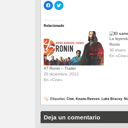
Haz
Haz
clic
clic
para
para
compartir
compartir
en
en
Facebook
Twitter
(Se
(Se
Relacionado
abre
abre
en
en
una
una
ventana
ventana
La leyend
nueva)
nueva)
Ronin
30 enero,
En «Cine
47 Ronin – Trailer
20 diciembre, 2013
En «Cine»
Etiquetas:
Cine
,
Keanu Reeves
,
Luke Bracey
,
No
Deja un comentario