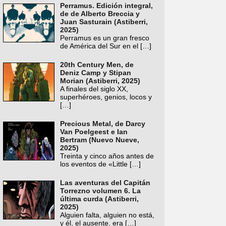
Perramus. Edición integral,
de de Alberto Breccia y
Juan Sasturain (Astiberri,
2025)
Perramus es un gran fresco
de América del Sur en el
[…]
20th Century Men, de
Deniz Camp y Stipan
Morian (Astiberri, 2025)
A finales del siglo XX,
superhéroes, genios, locos y
[…]
Precious Metal, de Darcy
Van Poelgeest e Ian
Bertram (Nuevo Nueve,
2025)
Treinta y cinco años antes de
los eventos de «Little
[…]
Las aventuras del Capitán
Torrezno volumen 6. La
última curda (Astiberri,
2025)
Alguien falta, alguien no está,
y él, el ausente, era
[…]