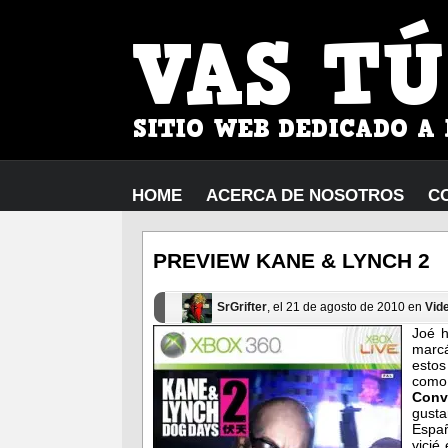
HOME
ACERCA DE NOSOTROS
C
PREVIEW KANE & LYNCH 2
SrGrifter
, el 21 de agosto de 2010 en
Vid
Joé 
marc
estos
com
Conv
gusta
Españ
vicié