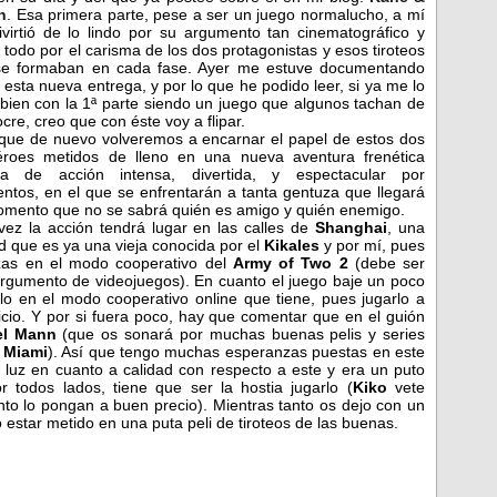
h
. Esa primera parte, pese a ser un juego normalucho, a mí
virtió de lo lindo por su argumento tan cinematográfico y
 todo por el carisma de los dos protagonistas y esos tiroteos
se formaban en cada fase. Ayer me estuve documentando
 esta nueva entrega, y por lo que he podido leer, si ya me lo
bien con la 1ª parte siendo un juego que algunos tachan de
cre, creo que con éste voy a flipar.
que de nuevo volveremos a encarnar el papel de estos dos
éroes metidos de lleno en una nueva aventura frenética
eta de
acción intensa, divertida, y espectacular por
tos, en el que se enfrentarán a tanta gentuza que llegará
mento que no se sabrá quién es amigo y quién enemigo.
vez la acción tendrá lugar en las calles de
Shanghai
, una
d que es ya una vieja conocida por el
Kikales
y por mí, pues
zas en el modo cooperativo del
Army of Two 2
(debe ser
argumento de videojuegos). En cuanto el juego baje un poco
o en el modo cooperativo online que tiene, pues jugarlo a
icio. Y por si fuera poco, hay que comentar que en el guión
el Mann
(que os sonará por muchas buenas pelis y series
 Miami
). Así que tengo muchas esperanzas puestas en este
s luz en cuanto a calidad con respecto a este y era un puto
r todos lados, tiene que ser la hostia jugarlo (
Kiko
vete
nto lo pongan a buen precio). Mientras tanto os dejo con un
estar metido en una puta peli de tiroteos de las buenas.