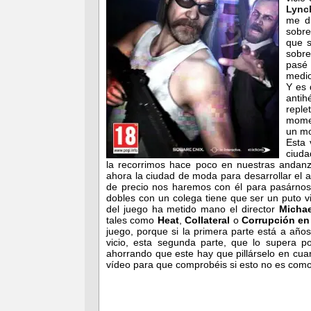
Lync
me di
sobre
que 
sobre
pasé 
medio
Y es 
antih
repl
momen
un mo
Esta 
ciuda
la recorrimos hace poco en nuestras andan
ahora la ciudad de moda para desarrollar el 
de precio nos haremos con él para pasárnosl
dobles con un colega tiene que ser un puto v
del juego ha metido mano el director
Micha
tales como
Heat
,
Collateral
o
Corrupción en
juego, porque si la primera parte está a año
vicio, esta segunda parte, que lo supera po
ahorrando que este hay que pillárselo en cua
vídeo para que comprobéis si esto no es como 