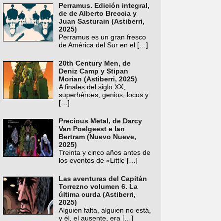
Perramus. Edición integral,
de de Alberto Breccia y
Juan Sasturain (Astiberri,
2025)
Perramus es un gran fresco
de América del Sur en el
[…]
20th Century Men, de
Deniz Camp y Stipan
Morian (Astiberri, 2025)
A finales del siglo XX,
superhéroes, genios, locos y
[…]
Precious Metal, de Darcy
Van Poelgeest e Ian
Bertram (Nuevo Nueve,
2025)
Treinta y cinco años antes de
los eventos de «Little
[…]
Las aventuras del Capitán
Torrezno volumen 6. La
última curda (Astiberri,
2025)
Alguien falta, alguien no está,
y él, el ausente, era
[…]