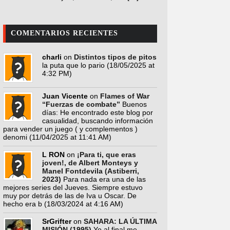
COMENTARIOS RECIENTES
charli
on
Distintos tipos de pitos
la puta que lo pario
(18/05/2025 at
4:32 PM)
Juan Vicente
on
Flames of War
“Fuerzas de combate”
Buenos
días: He encontrado este blog por
casualidad, buscando información
para vender un juego ( y complementos )
denomi
(11/04/2025 at 11:41 AM)
L RON
on
¡Para ti, que eras
joven!, de Albert Monteys y
Manel Fontdevila (Astiberri,
2023)
Para nada era una de las
mejores series del Jueves. Siempre estuvo
muy por detrás de las de Iva u Oscar. De
hecho era b
(18/03/2024 at 4:16 AM)
SrGrifter
on
SAHARA: LA ÚLTIMA
MISIÓN (1995)
Yo al final me