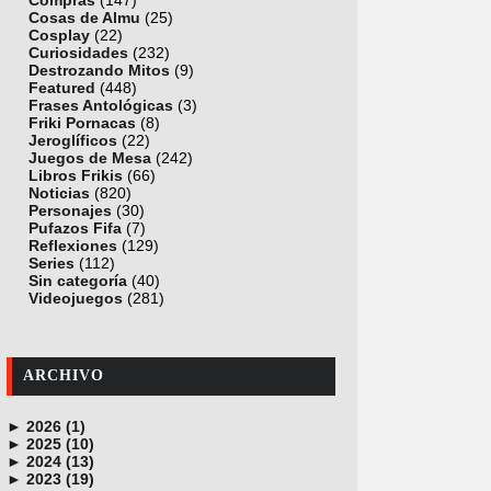
Compras
(147)
Cosas de Almu
(25)
Cosplay
(22)
Curiosidades
(232)
Destrozando Mitos
(9)
Featured
(448)
Frases Antológicas
(3)
Friki Pornacas
(8)
Jeroglíficos
(22)
Juegos de Mesa
(242)
Libros Frikis
(66)
Noticias
(820)
Personajes
(30)
Pufazos Fifa
(7)
Reflexiones
(129)
Series
(112)
Sin categoría
(40)
Videojuegos
(281)
ARCHIVO
►
2026 (1)
►
junio (1)
2025 (10)
►
noviembre (1)
2024 (13)
►
octubre (1)
diciembre (4)
2023 (19)