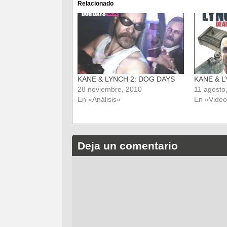
(Se
(Se
Relacionado
abre
abre
en
en
una
una
ventana
ventana
nueva)
nueva)
KANE & LYNCH 2: DOG DAYS
KANE & 
28 noviembre, 2010
11 agosto
En «Análisis»
En «Vide
Deja un comentario