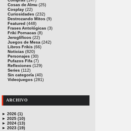
Compras
(147)
Cosas de Almu
(25)
Cosplay
(22)
Curiosidades
(232)
Destrozando Mitos
(9)
Featured
(448)
Frases Antológicas
(3)
Friki Pornacas
(8)
Jeroglíficos
(22)
Juegos de Mesa
(242)
Libros Frikis
(66)
Noticias
(820)
Personajes
(30)
Pufazos Fifa
(7)
Reflexiones
(129)
Series
(112)
Sin categoría
(40)
Videojuegos
(281)
ARCHIVO
►
2026 (1)
►
junio (1)
2025 (10)
►
noviembre (1)
2024 (13)
►
octubre (1)
diciembre (4)
2023 (19)