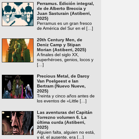
Perramus. Edición integral,
de de Alberto Breccia y
Juan Sasturain (Astiberri,
2025)
Perramus es un gran fresco
de América del Sur en el
[…]
20th Century Men, de
Deniz Camp y Stipan
Morian (Astiberri, 2025)
A finales del siglo XX,
superhéroes, genios, locos y
[…]
Precious Metal, de Darcy
Van Poelgeest e Ian
Bertram (Nuevo Nueve,
2025)
Treinta y cinco años antes de
los eventos de «Little
[…]
Las aventuras del Capitán
Torrezno volumen 6. La
última curda (Astiberri,
2025)
Alguien falta, alguien no está,
y él, el ausente, era
[…]