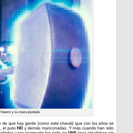
lowers y su maza pixelada
to de que hay gente (como este chaval) que con los años se
s
, el puto
HD
y demás mariconadas. Y más cuando han sido
histar y tan ricamente las pelis en
VHS
(que alquilaban sin