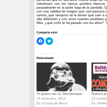
rebobinar) con los típicos puntitos blanco
parpadeante en la parte baja de la pantalla. 
con una calidad de imagen que casi parezca q
vamos, que tampoco se le tienen que caer a un
alta definición y con unos cuantos pixeletes 
Kiko, ¿qué coño te ha pasado con los años?.
Comparte esto:
Haz
Haz
clic
clic
para
para
compartir
compartir
en
en
Facebook
Twitter
(Se
(Se
Relacionado
abre
abre
en
en
una
una
ventana
ventana
nueva)
nueva)
Yo quiero ser un Stormtrooper
Nuevos put
14 diciembre, 2012
13 octubr
En «Cosas de Almu»
En «Refle