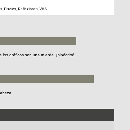
es
,
Píxeles
,
Reflexiones
,
VHS
 los gráficos son una mierda. ¡hipócrita!
cabeza.