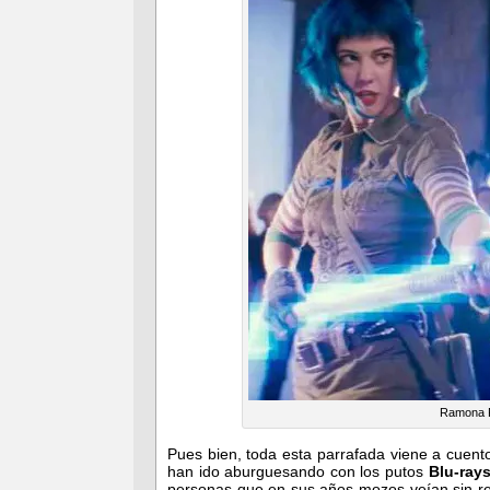
Ramona F
Pues bien, toda esta parrafada viene a cuen
han ido aburguesando con los putos
Blu-ray
personas que en sus años mozos veían sin rec