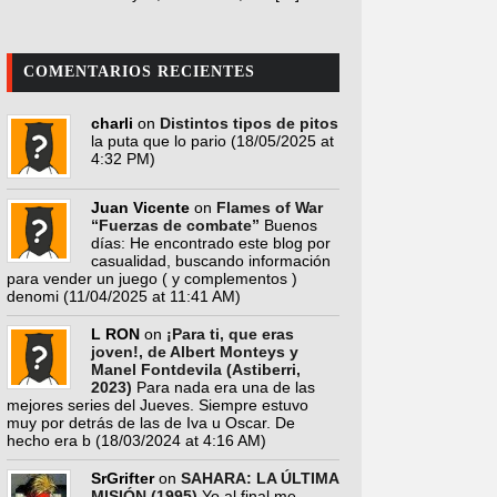
COMENTARIOS RECIENTES
charli
on
Distintos tipos de pitos
la puta que lo pario
(18/05/2025 at
4:32 PM)
Juan Vicente
on
Flames of War
“Fuerzas de combate”
Buenos
días: He encontrado este blog por
casualidad, buscando información
para vender un juego ( y complementos )
denomi
(11/04/2025 at 11:41 AM)
L RON
on
¡Para ti, que eras
joven!, de Albert Monteys y
Manel Fontdevila (Astiberri,
2023)
Para nada era una de las
mejores series del Jueves. Siempre estuvo
muy por detrás de las de Iva u Oscar. De
hecho era b
(18/03/2024 at 4:16 AM)
SrGrifter
on
SAHARA: LA ÚLTIMA
MISIÓN (1995)
Yo al final me