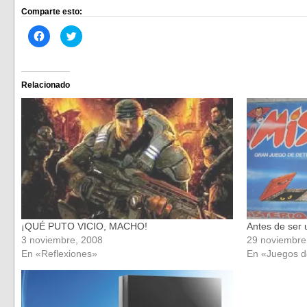
Comparte esto:
Haz
Haz
clic
clic
para
para
compartir
compartir
en
en
Facebook
Twitter
(Se
(Se
Relacionado
abre
abre
en
en
una
una
ventana
ventana
nueva)
nueva)
¡QUÉ PUTO VICIO, MACHO!
Antes de ser 
3 noviembre, 2008
29 noviembre
En «Reflexiones»
En «Juegos 