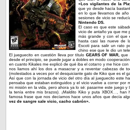
«Los vigilantes de la Pla
que yo desde hacía bastan
en lo que llevamos de año
sesiones de vicio se reduc
Nintendo DS.
El caso es que este sábad
vicio de antaño ya que me 
más grande y con el que e
hasta casi las nueve de l
Escoti para salir un rato 
chino ese que le dio un tele
El jueguecito en cuestión lleva por título
GEARS OF WAR,
que 
desde el principio, se puede jugar a dobles en modo cooperación 
en cuanto Kikales me explicó de qué iba el cotarro y me hice co
nos liamos ahí los dos a masacrar y a reventar cabezas de to
(molestados a veces por el desquiciante gato de Kiko que es el g
Así que con la jornada de vicio del otro día al jueguecito este h
pensaba que estaban extinguidos y el vicio vuelve a correr por 
mi misión en la vida, pero ahora ya lo sé: pasarme este juego y
la tenía entre mis brazos). ¡Maldito Kiko y puta XBOX…, han 
famosa frase que nos decíamos hace unos años que decía al
vez de sangre sale vicio, cacho cabrón».