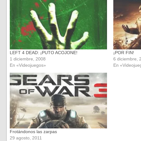
ventana
ventana
nueva)
nueva)
LEFT 4 DEAD: ¡PUTO ACOJONE!
¡POR FIN!
1 diciembre, 2008
6 diciembre, 
En «Videojuegos»
En «Videojue
Frotándonos las zarpas
29 agosto, 2011