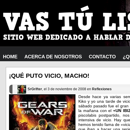
HOME
ACERCA DE NOSOTROS
CONTACTO
¿Q
¡QUÉ PUTO VICIO, MACHO!
SrGrifter
, el 3 de noviembre de 2008 en
Reflexiones
Desde hace ya varias se
Kiko y yo una tarde de vic
sábado pasado fue el gran d
la mañana con el
«UN IB
piscolabis postpartido,
nos
intensiva de vicio. Hay q
hemos tenido fama de «vicia
que iban a hacer una serie