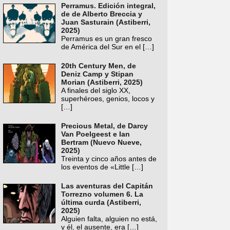
Perramus. Edición integral,
de de Alberto Breccia y
Juan Sasturain (Astiberri,
2025)
Perramus es un gran fresco
de América del Sur en el
[…]
20th Century Men, de
Deniz Camp y Stipan
Morian (Astiberri, 2025)
A finales del siglo XX,
superhéroes, genios, locos y
[…]
Precious Metal, de Darcy
Van Poelgeest e Ian
Bertram (Nuevo Nueve,
2025)
Treinta y cinco años antes de
los eventos de «Little
[…]
Las aventuras del Capitán
Torrezno volumen 6. La
última curda (Astiberri,
2025)
Alguien falta, alguien no está,
y él, el ausente, era
[…]