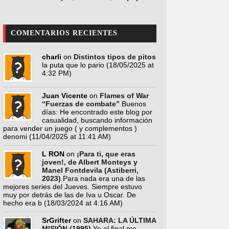
COMENTARIOS RECIENTES
charli
on
Distintos tipos de pitos
la puta que lo pario
(18/05/2025 at
4:32 PM)
Juan Vicente
on
Flames of War
“Fuerzas de combate”
Buenos
días: He encontrado este blog por
casualidad, buscando información
para vender un juego ( y complementos )
denomi
(11/04/2025 at 11:41 AM)
L RON
on
¡Para ti, que eras
joven!, de Albert Monteys y
Manel Fontdevila (Astiberri,
2023)
Para nada era una de las
mejores series del Jueves. Siempre estuvo
muy por detrás de las de Iva u Oscar. De
hecho era b
(18/03/2024 at 4:16 AM)
SrGrifter
on
SAHARA: LA ÚLTIMA
MISIÓN (1995)
Yo al final me