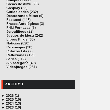
Compras
(147)
Cosas de Almu
(25)
Cosplay
(22)
Curiosidades
(232)
Destrozando Mitos
(9)
Featured
(448)
Frases Antológicas
(3)
Friki Pornacas
(8)
Jeroglíficos
(22)
Juegos de Mesa
(242)
Libros Frikis
(66)
Noticias
(820)
Personajes
(30)
Pufazos Fifa
(7)
Reflexiones
(129)
Series
(112)
Sin categoría
(40)
Videojuegos
(281)
ARCHIVO
►
2026 (1)
►
junio (1)
2025 (10)
►
noviembre (1)
2024 (13)
►
octubre (1)
diciembre (4)
2023 (19)