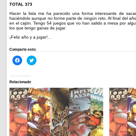
TOTAL 373
Hacer la lista me ha parecido una forma interesante de saca
haciéndolo aunque no forme parte de ningún reto. Al final del añ
en el cajón. Tengo 54 juegos que no han salido a mesa por alg
los que tengo ganas de jugar.
¡Feliz año y a jugar!…
Comparte esto:
Haz
Haz
clic
clic
para
para
compartir
compartir
en
en
Facebook
Twitter
(Se
(Se
Relacionado
abre
abre
en
en
una
una
ventana
ventana
nueva)
nueva)