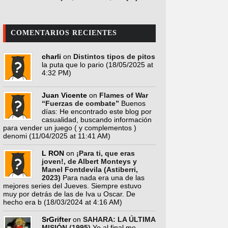
COMENTARIOS RECIENTES
charli
on
Distintos tipos de pitos
la puta que lo pario
(18/05/2025 at
4:32 PM)
Juan Vicente
on
Flames of War
“Fuerzas de combate”
Buenos
días: He encontrado este blog por
casualidad, buscando información
para vender un juego ( y complementos )
denomi
(11/04/2025 at 11:41 AM)
L RON
on
¡Para ti, que eras
joven!, de Albert Monteys y
Manel Fontdevila (Astiberri,
2023)
Para nada era una de las
mejores series del Jueves. Siempre estuvo
muy por detrás de las de Iva u Oscar. De
hecho era b
(18/03/2024 at 4:16 AM)
SrGrifter
on
SAHARA: LA ÚLTIMA
MISIÓN (1995)
Yo al final me