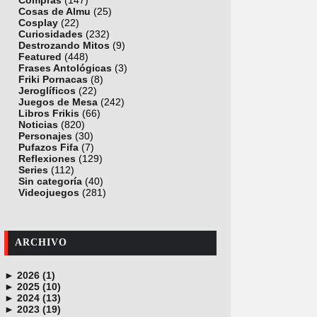
Compras
(147)
Cosas de Almu
(25)
Cosplay
(22)
Curiosidades
(232)
Destrozando Mitos
(9)
Featured
(448)
Frases Antológicas
(3)
Friki Pornacas
(8)
Jeroglíficos
(22)
Juegos de Mesa
(242)
Libros Frikis
(66)
Noticias
(820)
Personajes
(30)
Pufazos Fifa
(7)
Reflexiones
(129)
Series
(112)
Sin categoría
(40)
Videojuegos
(281)
ARCHIVO
►
2026 (1)
►
junio (1)
2025 (10)
►
noviembre (1)
2024 (13)
►
octubre (1)
diciembre (4)
2023 (19)