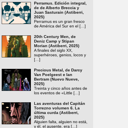
Perramus. Edición integral,
de de Alberto Breccia y
Juan Sasturain (Astiberri,
2025)
Perramus es un gran fresco
de América del Sur en el
[…]
20th Century Men, de
Deniz Camp y Stipan
Morian (Astiberri, 2025)
A finales del siglo XX,
superhéroes, genios, locos y
[…]
Precious Metal, de Darcy
Van Poelgeest e Ian
Bertram (Nuevo Nueve,
2025)
Treinta y cinco años antes de
los eventos de «Little
[…]
Las aventuras del Capitán
Torrezno volumen 6. La
última curda (Astiberri,
2025)
Alguien falta, alguien no está,
y él, el ausente, era
[…]