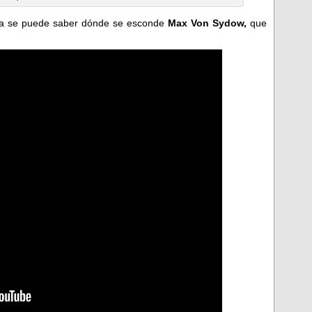
e ya se puede saber dónde se esconde
Max Von Sydow,
que