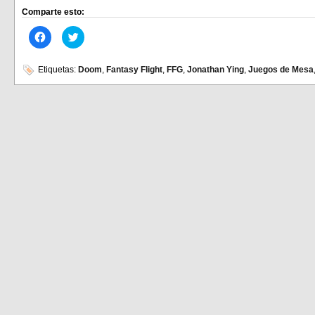
Comparte esto:
Haz
Haz
clic
clic
para
para
compartir
compartir
en
en
Etiquetas:
Doom
,
Fantasy Flight
,
FFG
,
Jonathan Ying
,
Juegos de Mesa
Facebook
Twitter
(Se
(Se
abre
abre
en
en
una
una
ventana
ventana
nueva)
nueva)