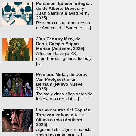
Perramus. Edición integral,
de de Alberto Breccia y
Juan Sasturain (Astiberri,
2025)
Perramus es un gran fresco
de América del Sur en el
[…]
20th Century Men, de
Deniz Camp y Stipan
Morian (Astiberri, 2025)
A finales del siglo XX,
superhéroes, genios, locos y
[…]
Precious Metal, de Darcy
Van Poelgeest e Ian
Bertram (Nuevo Nueve,
2025)
Treinta y cinco años antes de
los eventos de «Little
[…]
Las aventuras del Capitán
Torrezno volumen 6. La
última curda (Astiberri,
2025)
Alguien falta, alguien no está,
y él, el ausente, era
[…]