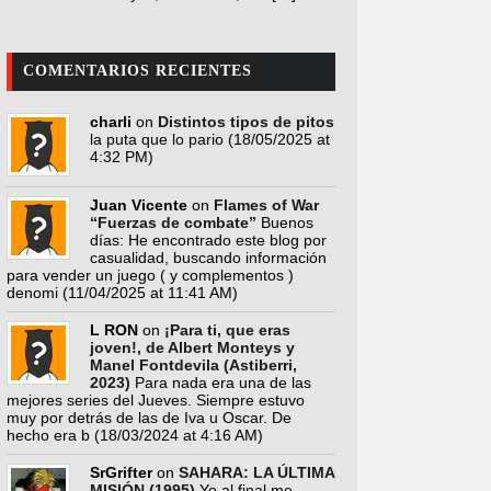
COMENTARIOS RECIENTES
charli
on
Distintos tipos de pitos
la puta que lo pario
(18/05/2025 at
4:32 PM)
Juan Vicente
on
Flames of War
“Fuerzas de combate”
Buenos
días: He encontrado este blog por
casualidad, buscando información
para vender un juego ( y complementos )
denomi
(11/04/2025 at 11:41 AM)
L RON
on
¡Para ti, que eras
joven!, de Albert Monteys y
Manel Fontdevila (Astiberri,
2023)
Para nada era una de las
mejores series del Jueves. Siempre estuvo
muy por detrás de las de Iva u Oscar. De
hecho era b
(18/03/2024 at 4:16 AM)
SrGrifter
on
SAHARA: LA ÚLTIMA
MISIÓN (1995)
Yo al final me