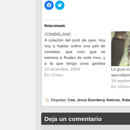
Haz
Haz
clic
clic
para
para
compartir
compartir
en
en
Facebook
Twitter
(Se
(Se
Relacionado
abre
abre
en
en
ZOMBIELAND
una
una
ventana
ventana
A colación del post de ayer, hoy
nueva)
nueva)
voy a hablar sobre una peli de
zombies, que creo que se
estrena a finales de este mes, y
a la que tengo unas ganitas
estupendas. Lleva por título
10 diciembre, 2009
La guía s
Zombieland, y al parecer es una
En «Cine»
apocalipsi
peli de zombies con ciertos
18 septie
toques de humor,…
En «Cine
Etiquetas:
Cine
,
Jesse Eisenberg
,
Noticias
,
Rube
Deja un comentario