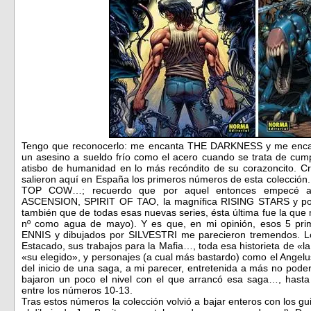
Tengo que reconocerlo: me encanta THE DARKNESS y me encant
un asesino a sueldo frío como el acero cuando se trata de cump
atisbo de humanidad en lo más recóndito de su corazoncito. C
salieron aquí en España los primeros números de esta colección.
TOP COW…; recuerdo que por aquel entonces empecé a 
ASCENSION, SPIRIT OF TAO, la magnífica RISING STARS y p
también que de todas esas nuevas series, ésta última fue la qu
nº como agua de mayo). Y es que, en mi opinión, esos 5 pr
ENNIS y dibujados por SILVESTRI me parecieron tremendos. Los
Estacado, sus trabajos para la Mafia…, toda esa historieta de «
«su elegido», y personajes (a cual más bastardo) como el Angelu
del inicio de una saga, a mi parecer, entretenida a más no pode
bajaron un poco el nivel con el que arrancó esa saga…, hasta
entre los números 10-13.
Tras estos números la colección volvió a bajar enteros con los 