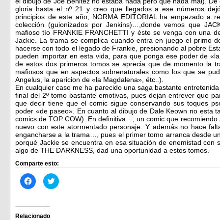
el dibujo de Joe Benitez no estaba nada pero que nada mal). De e
gloria hasta el nº 21 y creo que llegados a ese números dej
principios de este año, NORMA EDITORIAL ha empezado a rec
colección (guionizados por Jenkins)…,donde vemos que JACK
mafioso tío FRANKIE FRANCHETTI y éste se venga con una de
Jackie. La trama se complica cuando entra en juego el primo 
hacerse con todo el legado de Frankie, presionando al pobre Est
pueden importar en esta vida, para que ponga ese poder de «la o
de estos dos primeros tomos se aprecia que de momento la t
mafiosos que en aspectos sobrenaturales como los que se pudie
Angelus, la aparicion de «la Magdalena», étc..).
En cualquier caso me ha parecido una saga bastante entretenida 
final del 2º tomo bastante emotivas, pues dejan entrever que p
que decir tiene que el comic sigue conservando sus toques p
poder «de paseo». En cuanto al dibujo de Dale Keown no esta t
comics de TOP COW). En definitiva…, un comic que recomiendo a
nuevo con este atormentado personaje. Y además no hace falta
engancharse a la trama…, pues el primer tomo arranca desde un 
porqué Jackie se encuentra en esa situación de enemistad con su
algo de THE DARKNESS, dad una oportunidad a estos tomos.
Comparte esto:
Haz
Haz
clic
clic
para
para
compartir
compartir
en
en
Facebook
Twitter
(Se
(Se
Relacionado