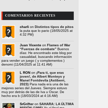
COMENTARIOS RECIENTES
charli
on
Distintos tipos de pitos
la puta que lo pario
(18/05/2025 at
4:32 PM)
Juan Vicente
on
Flames of War
“Fuerzas de combate”
Buenos
días: He encontrado este blog por
casualidad, buscando información
para vender un juego ( y complementos )
denomi
(11/04/2025 at 11:41 AM)
L RON
on
¡Para ti, que eras
joven!, de Albert Monteys y
Manel Fontdevila (Astiberri,
2023)
Para nada era una de las
mejores series del Jueves. Siempre estuvo
muy por detrás de las de Iva u Oscar. De
hecho era b
(18/03/2024 at 4:16 AM)
SrGrifter
on
SAHARA: LA ÚLTIMA
MISIÓN (1995)
Yo al final me