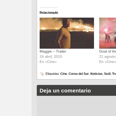
compartir
compartir
en
en
Facebook
Twitter
(Se
(Se
Relacionado
abre
abre
en
en
una
una
ventana
ventana
nueva)
nueva)
Maggie – Trailer
Goal of th
24 abril, 2015
21 agosto
En «Cine»
En «Cine
Etiquetas:
Cine
,
Corea del Sur
,
Noticias
,
Seúl
,
Tr
Deja un comentario