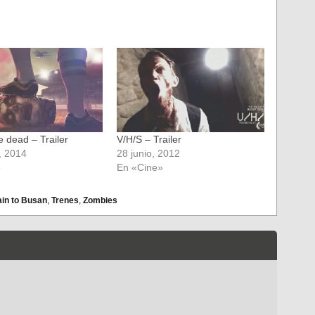
e dead – Trailer
V/H/S – Trailer
, 2014
28 junio, 2012
»
En «Cine»
ain to Busan
,
Trenes
,
Zombies