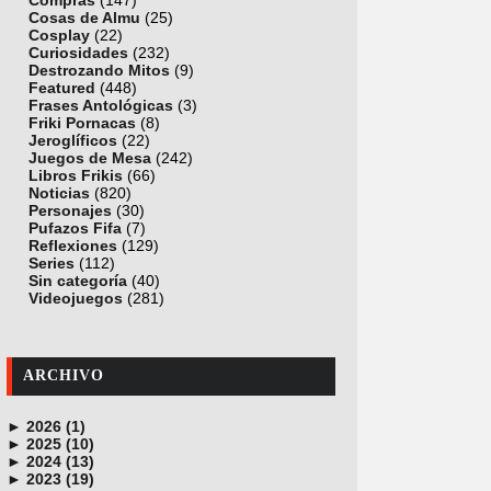
Compras
(147)
Cosas de Almu
(25)
Cosplay
(22)
Curiosidades
(232)
Destrozando Mitos
(9)
Featured
(448)
Frases Antológicas
(3)
Friki Pornacas
(8)
Jeroglíficos
(22)
Juegos de Mesa
(242)
Libros Frikis
(66)
Noticias
(820)
Personajes
(30)
Pufazos Fifa
(7)
Reflexiones
(129)
Series
(112)
Sin categoría
(40)
Videojuegos
(281)
ARCHIVO
►
2026 (1)
►
junio (1)
2025 (10)
►
noviembre (1)
2024 (13)
►
octubre (1)
diciembre (4)
2023 (19)