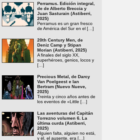
Perramus. Edición integral,
de de Alberto Breccia y
Juan Sasturain (Astiberri,
2025)
Perramus es un gran fresco
de América del Sur en el
[…]
20th Century Men, de
Deniz Camp y Stipan
Morian (Astiberri, 2025)
A finales del siglo XX,
superhéroes, genios, locos y
[…]
Precious Metal, de Darcy
Van Poelgeest e Ian
Bertram (Nuevo Nueve,
2025)
Treinta y cinco años antes de
los eventos de «Little
[…]
Las aventuras del Capitán
Torrezno volumen 6. La
última curda (Astiberri,
2025)
Alguien falta, alguien no está,
y él, el ausente, era
[…]