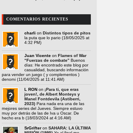
COMENTARIOS RECIENTES
charli
on
Distintos tipos de pitos
la puta que lo pario
(18/05/2025 at
4:32 PM)
Juan Vicente
on
Flames of War
“Fuerzas de combate”
Buenos
días: He encontrado este blog por
casualidad, buscando información
para vender un juego ( y complementos )
denomi
(11/04/2025 at 11:41 AM)
L RON
on
¡Para ti, que eras
joven!, de Albert Monteys y
Manel Fontdevila (Astiberri,
2023)
Para nada era una de las
mejores series del Jueves. Siempre estuvo
muy por detrás de las de Iva u Oscar. De
hecho era b
(18/03/2024 at 4:16 AM)
SrGrifter
on
SAHARA: LA ÚLTIMA
MISIÓN (1995)
Yo al final me