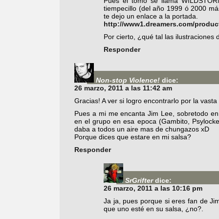
Pues el tomo se llama WILDSTO
tiempecillo (del año 1999 ó 2000 má
te dejo un enlace a la portada.
http://www1.dreamers.com/pro
Por cierto, ¿qué tal las ilustraciones
Responder
Non-stop Violence!
dice:
26 marzo, 2011 a las 11:42 am
Gracias! A ver si logro encontrarlo por la vasta
Pues a mi me encanta Jim Lee, sobretodo en l
en el grupo en esa epoca (Gambito, Psylocke, P
daba a todos un aire mas de chungazos xD
Porque dices que estare en mi salsa?
Responder
SrGrifter
dice:
26 marzo, 2011 a las 10:16 pm
Ja ja, pues porque si eres fan de Ji
que uno esté en su salsa, ¿no?.