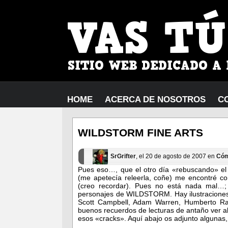
HOME
ACERCA DE NOSOTROS
C
WILDSTORM FINE ARTS
SrGrifter
, el 20 de agosto de 2007 en
Cóm
Pues eso…, que el otro día «rebuscando» e
(me apetecía releerla, coñe) me encontré con
(creo recordar).
Pues no está nada mal…; s
personajes de WILDSTORM. Hay ilustraciones 
Scott Campbell, Adam Warren, Humberto Ra
buenos recuerdos de lecturas de antaño ver a
esos «cracks». Aquí abajo os adjunto algunas,