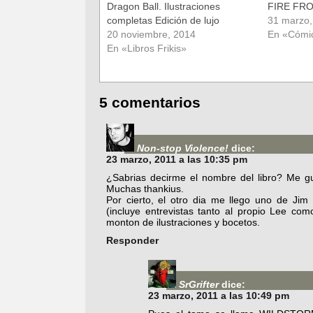
Dragon Ball. Ilustraciones
FIRE FR
completas Edición de lujo
31 marzo,
20 noviembre, 2014
En «Cómi
En «Libros Frikis»
5 comentarios
Non-stop Violence!
dice:
23 marzo, 2011 a las 10:35 pm
¿Sabrias decirme el nombre del libro? Me gu
Muchas thankius.
Por cierto, el otro dia me llego uno de Jim
(incluye entrevistas tanto al propio Lee co
monton de ilustraciones y bocetos.
Responder
SrGrifter
dice:
23 marzo, 2011 a las 10:49 pm