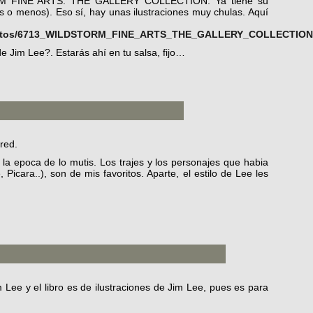
RM FINE ARTS: THE GALLERY COLLECTION. Ya tiene su
s o menos). Eso sí, hay unas ilustraciones muy chulas. Aquí
ductos/6713_WILDSTORM_FINE_ARTS_THE_GALLERY_COLLECTION
 de Jim Lee?. Estarás ahí en tu salsa, fijo…
 red.
a epoca de lo mutis. Los trajes y los personajes que habia
icara..), son de mis favoritos. Aparte, el estilo de Lee les
m Lee y el libro es de ilustraciones de Jim Lee, pues es para