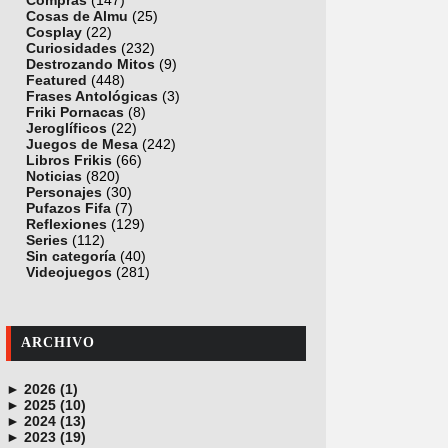
Compras
(147)
Cosas de Almu
(25)
Cosplay
(22)
Curiosidades
(232)
Destrozando Mitos
(9)
Featured
(448)
Frases Antológicas
(3)
Friki Pornacas
(8)
Jeroglíficos
(22)
Juegos de Mesa
(242)
Libros Frikis
(66)
Noticias
(820)
Personajes
(30)
Pufazos Fifa
(7)
Reflexiones
(129)
Series
(112)
Sin categoría
(40)
Videojuegos
(281)
ARCHIVO
►
2026 (1)
►
junio (1)
2025 (10)
►
noviembre (1)
2024 (13)
►
octubre (1)
diciembre (4)
2023 (19)