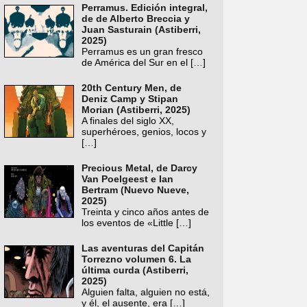
Perramus. Edición integral,
de de Alberto Breccia y
Juan Sasturain (Astiberri,
2025)
Perramus es un gran fresco
de América del Sur en el
[…]
20th Century Men, de
Deniz Camp y Stipan
Morian (Astiberri, 2025)
A finales del siglo XX,
superhéroes, genios, locos y
[…]
Precious Metal, de Darcy
Van Poelgeest e Ian
Bertram (Nuevo Nueve,
2025)
Treinta y cinco años antes de
los eventos de «Little
[…]
Las aventuras del Capitán
Torrezno volumen 6. La
última curda (Astiberri,
2025)
Alguien falta, alguien no está,
y él, el ausente, era
[…]