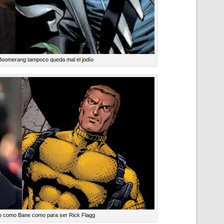
Boomerang tampoco queda mal el jodío
o como Bane como para ser Rick Flagg