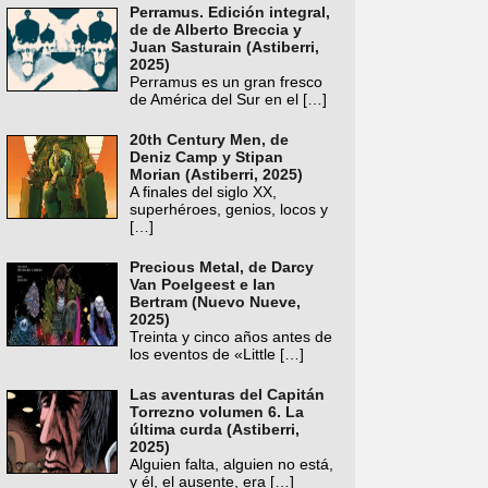
Perramus. Edición integral,
de de Alberto Breccia y
Juan Sasturain (Astiberri,
2025)
Perramus es un gran fresco
de América del Sur en el
[…]
20th Century Men, de
Deniz Camp y Stipan
Morian (Astiberri, 2025)
A finales del siglo XX,
superhéroes, genios, locos y
[…]
Precious Metal, de Darcy
Van Poelgeest e Ian
Bertram (Nuevo Nueve,
2025)
Treinta y cinco años antes de
los eventos de «Little
[…]
Las aventuras del Capitán
Torrezno volumen 6. La
última curda (Astiberri,
2025)
Alguien falta, alguien no está,
y él, el ausente, era
[…]