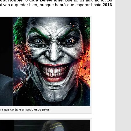
rgot Robbie
o
Cara Delevingne
. Bueno, os adjunto fotitos
 si van a quedar bien, aunque habrá que esperar hasta
2016
rá que cortarle un poco esos pelos