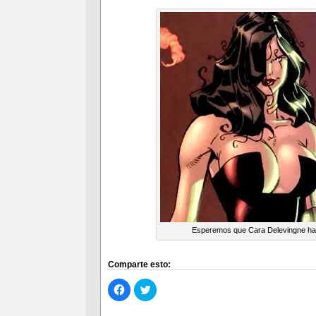
Esperemos que Cara Delevingne ha
Comparte esto:
Haz
Haz
clic
clic
para
para
compartir
compartir