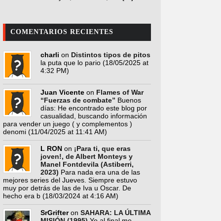
COMENTARIOS RECIENTES
charli
on
Distintos tipos de pitos
la puta que lo pario
(18/05/2025 at
4:32 PM)
Juan Vicente
on
Flames of War
“Fuerzas de combate”
Buenos
días: He encontrado este blog por
casualidad, buscando información
para vender un juego ( y complementos )
denomi
(11/04/2025 at 11:41 AM)
L RON
on
¡Para ti, que eras
joven!, de Albert Monteys y
Manel Fontdevila (Astiberri,
2023)
Para nada era una de las
mejores series del Jueves. Siempre estuvo
muy por detrás de las de Iva u Oscar. De
hecho era b
(18/03/2024 at 4:16 AM)
SrGrifter
on
SAHARA: LA ÚLTIMA
MISIÓN (1995)
Yo al final me