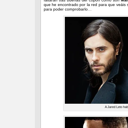
faltarán tías buenas del copón como son
Ma
que he encontrado por la red para que veáis
para poder comprobarlo…
A Jared Leto hab