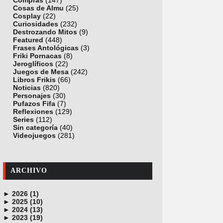
Compras
(147)
Cosas de Almu
(25)
Cosplay
(22)
Curiosidades
(232)
Destrozando Mitos
(9)
Featured
(448)
Frases Antológicas
(3)
Friki Pornacas
(8)
Jeroglíficos
(22)
Juegos de Mesa
(242)
Libros Frikis
(66)
Noticias
(820)
Personajes
(30)
Pufazos Fifa
(7)
Reflexiones
(129)
Series
(112)
Sin categoría
(40)
Videojuegos
(281)
ARCHIVO
►
2026 (1)
►
junio (1)
2025 (10)
►
noviembre (1)
2024 (13)
►
octubre (1)
diciembre (4)
2023 (19)