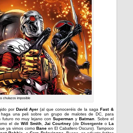
s chulazos imposible
igido por
David Ayer
(al que conoceréis de la saga
Fast &
 haga una peli sobre un grupo de malotes de DC, para
n futuro no muy lejano con
Superman
y
Batman
. Sobre el
como el de
Will Smith
,
Jai Courtney
(de
Divergente
o
La
que ya vimos como
Bane
en El Caballero Oscuro). Tampoco