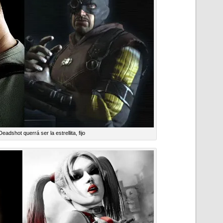
eadshot querrá ser la estrellita, fijo