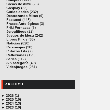
Compras
(147)
Cosas de Almu
(25)
Cosplay
(22)
Curiosidades
(232)
Destrozando Mitos
(9)
Featured
(448)
Frases Antológicas
(3)
Friki Pornacas
(8)
Jeroglíficos
(22)
Juegos de Mesa
(242)
Libros Frikis
(66)
Noticias
(820)
Personajes
(30)
Pufazos Fifa
(7)
Reflexiones
(129)
Series
(112)
Sin categoría
(40)
Videojuegos
(281)
ARCHIVO
►
2026 (1)
►
junio (1)
2025 (10)
►
noviembre (1)
2024 (13)
►
octubre (1)
diciembre (4)
2023 (19)