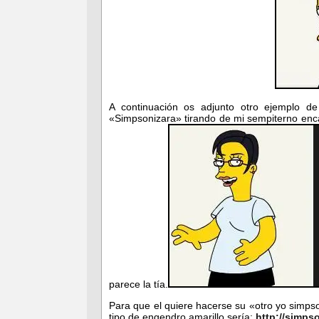
A continuación os adjunto otro ejemplo de
«Simpsonizara» tirando de mi sempiterno enca
parece la tía.
Para que el quiere hacerse su «otro yo simps
tipo de engendro amarillo sería:
http://simps