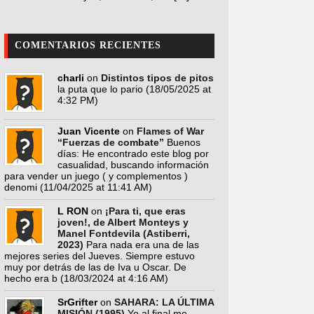
COMENTARIOS RECIENTES
charli
on
Distintos tipos de pitos
la puta que lo pario
(18/05/2025 at
4:32 PM)
Juan Vicente
on
Flames of War
“Fuerzas de combate”
Buenos
días: He encontrado este blog por
casualidad, buscando información
para vender un juego ( y complementos )
denomi
(11/04/2025 at 11:41 AM)
L RON
on
¡Para ti, que eras
joven!, de Albert Monteys y
Manel Fontdevila (Astiberri,
2023)
Para nada era una de las
mejores series del Jueves. Siempre estuvo
muy por detrás de las de Iva u Oscar. De
hecho era b
(18/03/2024 at 4:16 AM)
SrGrifter
on
SAHARA: LA ÚLTIMA
MISIÓN (1995)
Yo al final me