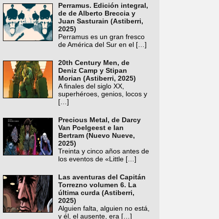
Perramus. Edición integral,
de de Alberto Breccia y
Juan Sasturain (Astiberri,
2025)
Perramus es un gran fresco
de América del Sur en el
[…]
20th Century Men, de
Deniz Camp y Stipan
Morian (Astiberri, 2025)
A finales del siglo XX,
superhéroes, genios, locos y
[…]
Precious Metal, de Darcy
Van Poelgeest e Ian
Bertram (Nuevo Nueve,
2025)
Treinta y cinco años antes de
los eventos de «Little
[…]
Las aventuras del Capitán
Torrezno volumen 6. La
última curda (Astiberri,
2025)
Alguien falta, alguien no está,
y él, el ausente, era
[…]