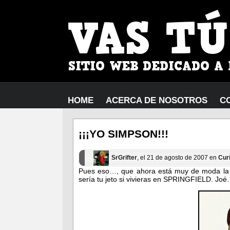
HOME
ACERCA DE NOSOTROS
C
¡¡¡YO SIMPSON!!!
SrGrifter
, el 21 de agosto de 2007 en
Cur
P
ues eso…, que ahora está muy de moda la 
sería tu jeto si vivieras en SPRINGFIELD. Joé