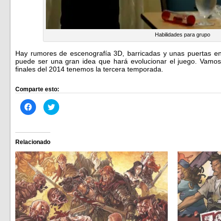
Habilidades para grupo
Hay rumores de escenografía 3D, barricadas y unas puertas en 
puede ser una gran idea que hará evolucionar el juego. Vamo
finales del 2014 tenemos la tercera temporada.
Comparte esto:
Haz
Haz
clic
clic
para
para
compartir
compartir
en
en
Facebook
Twitter
(Se
(Se
Relacionado
abre
abre
en
en
una
una
ventana
ventana
nueva)
nueva)