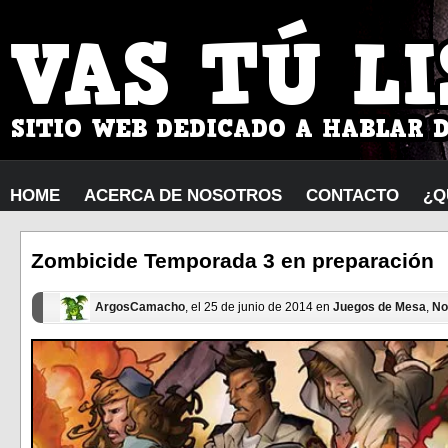
HOME
ACERCA DE NOSOTROS
CONTACTO
¿Q
Zombicide Temporada 3 en preparación
ArgosCamacho
, el 25 de junio de 2014 en
Juegos de Mesa
,
No