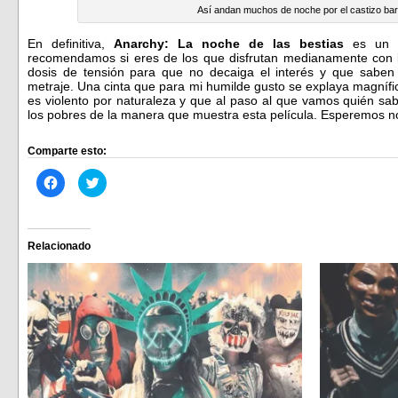
Así andan muchos de noche por el castizo barr
En definitiva,
Anarchy: La noche de las bestias
es un f
recomendamos si eres de los que disfrutan medianamente con los
dosis de tensión para que no decaiga el interés y que saben
metraje. Una cinta que para mi humilde gusto se explaya magníf
es violento por naturaleza y que al paso al que vamos quién sabe
los pobres de la manera que muestra esta película. Esperemos no
Comparte esto:
Haz
Haz
clic
clic
para
para
compartir
compartir
en
en
Facebook
Twitter
(Se
(Se
Relacionado
abre
abre
en
en
una
una
ventana
ventana
nueva)
nueva)