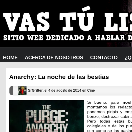
HOME
ACERCA DE NOSOTROS
CONTACTO
¿Q
Anarchy: La noche de las bestias
SrGrifter
, el 4 de agosto de 2014 en
Cine
Sí bueno, para
noch
montamos los redact
ponemos piripis y em
bonzo, destrozar cabin
Pero todas estas b
colegialas o de los p
con cómo se las gastan