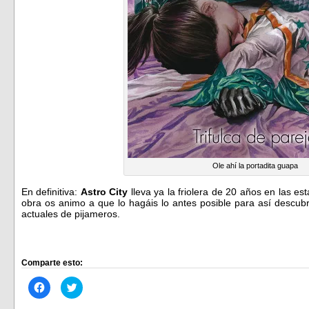
Ole ahí la portadita guapa
En definitiva:
Astro City
lleva ya la friolera de 20 años en las es
obra os animo a que lo hagáis lo antes posible para así descubr
actuales de pijameros.
Comparte esto:
Haz
Haz
clic
clic
para
para