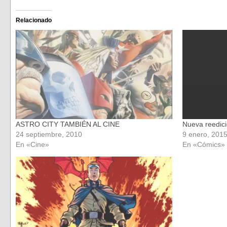
compartir
compartir
en
en
Facebook
Twitter
(Se
(Se
Relacionado
abre
abre
en
en
una
una
ventana
ventana
nueva)
nueva)
ASTRO CITY TAMBIÉN AL CINE
Nueva reedici
24 septiembre, 2010
9 enero, 201
En «Cine»
En «Cómics»