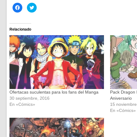
Haz
Haz
clic
clic
para
para
compartir
compartir
en
en
Facebook
Twitter
(Se
(Se
Relacionado
abre
abre
en
en
una
una
ventana
ventana
nueva)
nueva)
Ofertacas suculentas para los fans del Manga
Pack Dragon B
30 septiembre, 2016
Aniversario
En «Cómics»
15 noviembre
En «Cómics»