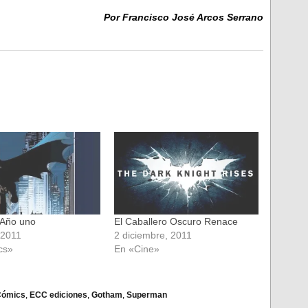
Por Francisco José Arcos Serrano
Año uno
El Caballero Oscuro Renace
 2011
2 diciembre, 2011
cs»
En «Cine»
Cómics
,
ECC ediciones
,
Gotham
,
Superman