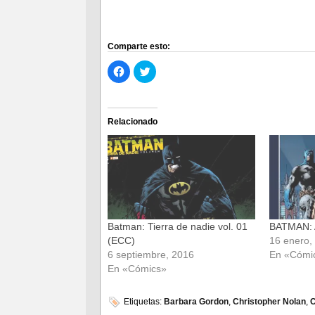
Comparte esto:
Haz
Haz
clic
clic
para
para
compartir
compartir
en
en
Facebook
Twitter
(Se
(Se
Relacionado
abre
abre
en
en
una
una
ventana
ventana
nueva)
nueva)
Batman: Tierra de nadie vol. 01
BATMAN: 
(ECC)
16 enero,
6 septiembre, 2016
En «Cómi
En «Cómics»
Etiquetas:
Barbara Gordon
,
Christopher Nolan
,