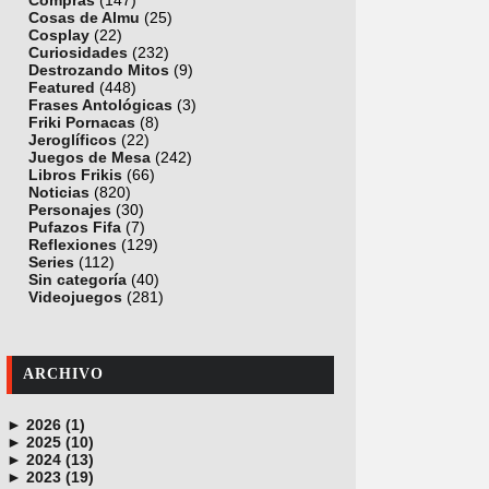
Compras
(147)
Cosas de Almu
(25)
Cosplay
(22)
Curiosidades
(232)
Destrozando Mitos
(9)
Featured
(448)
Frases Antológicas
(3)
Friki Pornacas
(8)
Jeroglíficos
(22)
Juegos de Mesa
(242)
Libros Frikis
(66)
Noticias
(820)
Personajes
(30)
Pufazos Fifa
(7)
Reflexiones
(129)
Series
(112)
Sin categoría
(40)
Videojuegos
(281)
ARCHIVO
►
2026 (1)
►
junio (1)
2025 (10)
►
noviembre (1)
2024 (13)
►
octubre (1)
diciembre (4)
2023 (19)