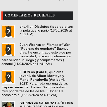
COMENTARIOS RECIENTES
charli
on
Distintos tipos de pitos
la puta que lo pario
(18/05/2025 at
4:32 PM)
Juan Vicente
on
Flames of War
“Fuerzas de combate”
Buenos
días: He encontrado este blog por
casualidad, buscando información
para vender un juego ( y complementos )
denomi
(11/04/2025 at 11:41 AM)
L RON
on
¡Para ti, que eras
joven!, de Albert Monteys y
Manel Fontdevila (Astiberri,
2023)
Para nada era una de las
mejores series del Jueves. Siempre estuvo
muy por detrás de las de Iva u Oscar. De
hecho era b
(18/03/2024 at 4:16 AM)
SrGrifter
on
SAHARA: LA ÚLTIMA
MISIÓN (1995)
Yo al final me