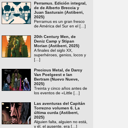
Perramus. Edición integral,
de de Alberto Breccia y
Juan Sasturain (Astiberri,
2025)
Perramus es un gran fresco
de América del Sur en el
[…]
20th Century Men, de
Deniz Camp y Stipan
Morian (Astiberri, 2025)
A finales del siglo XX,
superhéroes, genios, locos y
[…]
Precious Metal, de Darcy
Van Poelgeest e Ian
Bertram (Nuevo Nueve,
2025)
Treinta y cinco años antes de
los eventos de «Little
[…]
Las aventuras del Capitán
Torrezno volumen 6. La
última curda (Astiberri,
2025)
Alguien falta, alguien no está,
y él, el ausente, era
[…]