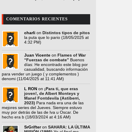
COMENTARIOS RECIENTES
charli
on
Distintos tipos de pitos
la puta que lo pario
(18/05/2025 at
4:32 PM)
Juan Vicente
on
Flames of War
“Fuerzas de combate”
Buenos
días: He encontrado este blog por
casualidad, buscando información
para vender un juego ( y complementos )
denomi
(11/04/2025 at 11:41 AM)
L RON
on
¡Para ti, que eras
joven!, de Albert Monteys y
Manel Fontdevila (Astiberri,
2023)
Para nada era una de las
mejores series del Jueves. Siempre estuvo
muy por detrás de las de Iva u Oscar. De
hecho era b
(18/03/2024 at 4:16 AM)
SrGrifter
on
SAHARA: LA ÚLTIMA
MISIÓN (1995)
Yo al final me