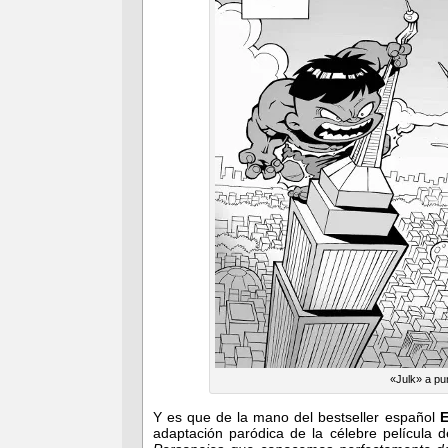
«Julk» a pun
Y es que de la mano del bestseller español
E
adaptación paródica de la célebre película d