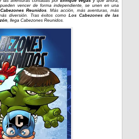
 las aventuras contadas por
Enrique Vegas
y que ahora,
pueden vencer de forma independiente, se unen en una
s
Cabezones Reunidos
. Más acción, más aventuras, más
más diversión.
Tras éxitos como
Los Cabezones de las
ezón
, llega Cabezones Reunidos.