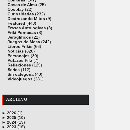
Compras
(147)
Cosas de Almu
(25)
Cosplay
(22)
Curiosidades
(232)
Destrozando Mitos
(9)
Featured
(448)
Frases Antológicas
(3)
Friki Pornacas
(8)
Jeroglíficos
(22)
Juegos de Mesa
(242)
Libros Frikis
(66)
Noticias
(820)
Personajes
(30)
Pufazos Fifa
(7)
Reflexiones
(129)
Series
(112)
Sin categoría
(40)
Videojuegos
(281)
ARCHIVO
►
2026 (1)
►
junio (1)
2025 (10)
►
noviembre (1)
2024 (13)
►
octubre (1)
diciembre (4)
2023 (19)