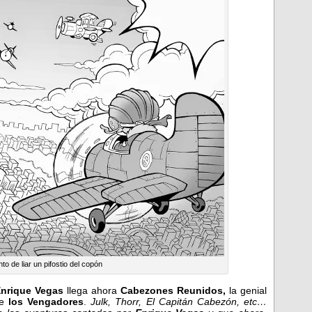
to de liar un pifostio del copón
nrique Vegas
llega ahora
Cabezones Reunidos,
la genial
e
los Vengadores
.
Julk, Thorr, El Capitán Cabezón, etc…