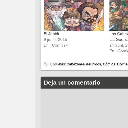
una
una
ventana
ventana
nueva)
nueva)
El Jobbit
Los Cabez
9 junio, 2015
las Guerr
En «Cómics»
24 abril, 
En «Cómi
Etiquetas:
Cabezones Reunidos
,
Cómics
,
Dolme
Deja un comentario