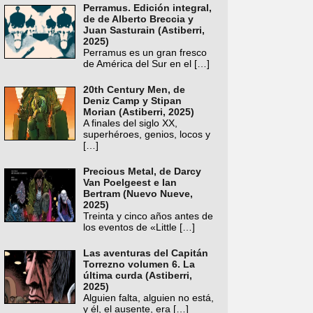
Perramus. Edición integral,
de de Alberto Breccia y
Juan Sasturain (Astiberri,
2025)
Perramus es un gran fresco
de América del Sur en el
[…]
20th Century Men, de
Deniz Camp y Stipan
Morian (Astiberri, 2025)
A finales del siglo XX,
superhéroes, genios, locos y
[…]
Precious Metal, de Darcy
Van Poelgeest e Ian
Bertram (Nuevo Nueve,
2025)
Treinta y cinco años antes de
los eventos de «Little
[…]
Las aventuras del Capitán
Torrezno volumen 6. La
última curda (Astiberri,
2025)
Alguien falta, alguien no está,
y él, el ausente, era
[…]