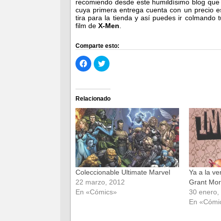
recomiendo desde este humildísimo blog que
cuya primera entrega cuenta con un precio e
tira para la tienda y así puedes ir colmando
film de
X-Men
.
Comparte esto:
Haz
Haz
clic
clic
para
para
compartir
compartir
en
en
Facebook
Twitter
(Se
(Se
Relacionado
abre
abre
en
en
una
una
ventana
ventana
nueva)
nueva)
Coleccionable Ultimate Marvel
Ya a la ve
22 marzo, 2012
Grant Mor
En «Cómics»
30 enero,
En «Cómi