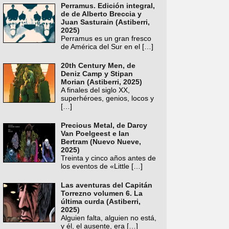
Perramus. Edición integral,
de de Alberto Breccia y
Juan Sasturain (Astiberri,
2025)
Perramus es un gran fresco
de América del Sur en el
[…]
20th Century Men, de
Deniz Camp y Stipan
Morian (Astiberri, 2025)
A finales del siglo XX,
superhéroes, genios, locos y
[…]
Precious Metal, de Darcy
Van Poelgeest e Ian
Bertram (Nuevo Nueve,
2025)
Treinta y cinco años antes de
los eventos de «Little
[…]
Las aventuras del Capitán
Torrezno volumen 6. La
última curda (Astiberri,
2025)
Alguien falta, alguien no está,
y él, el ausente, era
[…]