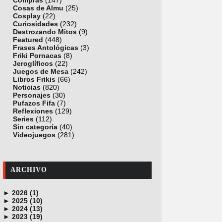
Compras
(147)
Cosas de Almu
(25)
Cosplay
(22)
Curiosidades
(232)
Destrozando Mitos
(9)
Featured
(448)
Frases Antológicas
(3)
Friki Pornacas
(8)
Jeroglíficos
(22)
Juegos de Mesa
(242)
Libros Frikis
(66)
Noticias
(820)
Personajes
(30)
Pufazos Fifa
(7)
Reflexiones
(129)
Series
(112)
Sin categoría
(40)
Videojuegos
(281)
ARCHIVO
►
2026 (1)
►
junio (1)
2025 (10)
►
noviembre (1)
2024 (13)
►
octubre (1)
diciembre (4)
2023 (19)