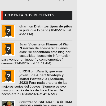
COMENTARIOS RECIENTES
charli
on
Distintos tipos de pitos
la puta que lo pario
(18/05/2025 at
4:32 PM)
Juan Vicente
on
Flames of War
“Fuerzas de combate”
Buenos
días: He encontrado este blog por
casualidad, buscando información
para vender un juego ( y complementos )
denomi
(11/04/2025 at 11:41 AM)
L RON
on
¡Para ti, que eras
joven!, de Albert Monteys y
Manel Fontdevila (Astiberri,
2023)
Para nada era una de las
mejores series del Jueves. Siempre estuvo
muy por detrás de las de Iva u Oscar. De
hecho era b
(18/03/2024 at 4:16 AM)
SrGrifter
on
SAHARA: LA ÚLTIMA
MISIÓN (1995)
Yo al final me