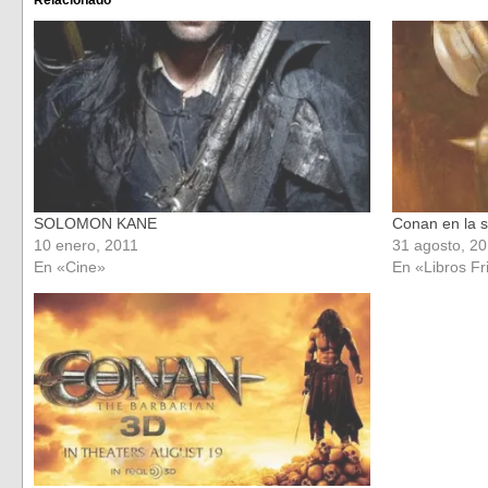
abre
abre
en
en
una
una
ventana
ventana
nueva)
nueva)
SOLOMON KANE
Conan en la s
10 enero, 2011
31 agosto, 2
En «Cine»
En «Libros Fr