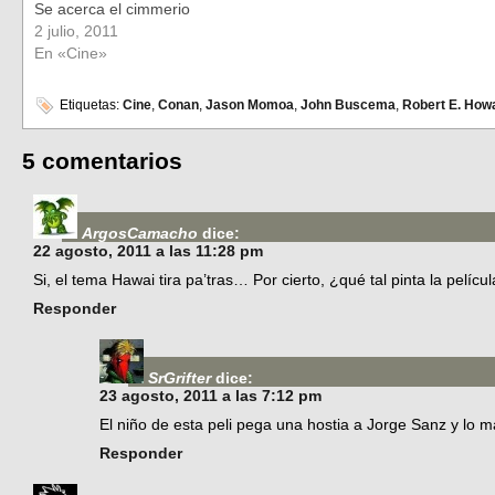
Se acerca el cimmerio
2 julio, 2011
En «Cine»
Etiquetas:
Cine
,
Conan
,
Jason Momoa
,
John Buscema
,
Robert E. How
5 comentarios
ArgosCamacho
dice:
22 agosto, 2011 a las 11:28 pm
Si, el tema Hawai tira pa’tras… Por cierto, ¿qué tal pinta la pelí
Responder
SrGrifter
dice:
23 agosto, 2011 a las 7:12 pm
El niño de esta peli pega una hostia a Jorge Sanz y lo m
Responder