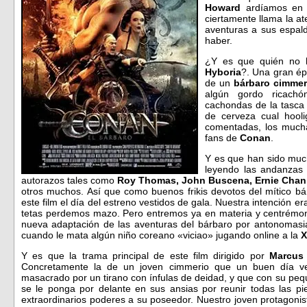
Howard
ardíamos en 
ciertamente llama la a
aventuras a sus espal
haber.
¿Y es que quién no h
Hyboria
?. Una gran ép
de un
bárbaro cimmer
algún gordo ricach
cachondas de la tasca 
de cerveza cual hool
comentadas, los much
fans de
Conan
.
Y es que han sido muc
leyendo las andanzas
autorazos tales como
Roy Thomas, John Buscena, Ernie Chan, 
otros muchos. Así que como buenos frikis devotos del mítico 
este film el día del estreno vestidos de gala. Nuestra intención er
tetas perdemos mazo. Pero entremos ya en materia y centrémon
nueva adaptación de las aventuras del bárbaro por antonomasi
cuando le mata algún niño coreano «viciao» jugando online a la
X
Y es que la trama principal de este film dirigido por
Marcus
Concretamente la de un joven cimmerio que un buen día v
masacrado por un tirano con ínfulas de deidad, y que con su pequ
se le ponga por delante en sus ansias por reunir todas las p
extraordinarios poderes a su poseedor. Nuestro joven protagonis