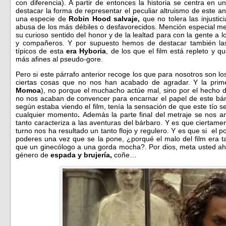
con diferencia). A partir de entonces la historia se centra en u
destacar la forma de representar el peculiar altruismo de este an
una especie de
Robin Hood salvaje,
que no tolera las injusti
abusa de los más débiles o desfavorecidos. Mención especial mer
su curioso sentido del honor y de la lealtad para con la gente 
y compañeros. Y por supuesto hemos de destacar también la
típicos de esta
era Hyboria
, de los que el film está repleto y q
más afines al pseudo-gore.
Pero si este párrafo anterior recoge los que para nosotros son lo
ciertas cosas que no nos han acabado de agradar. Y la prime
Momoa
), no porque el muchacho actúe mal, sino por el hecho
no nos acaban de convencer para encarnar el papel de este bá
según estaba viendo el film, tenía la sensación de que este tío se
cualquier momento
.
Además la parte final del metraje se nos an
tanto caracteriza a las aventuras del bárbaro. Y es que ciertamen
turno nos ha resultado un tanto flojo y regulero. Y es que si e
poderes una vez que se la pone, ¿porqué el malo del film era 
que un ginecólogo a una gorda mocha?. Por dios, meta usted ahí 
género de
espada y brujería,
coñe…