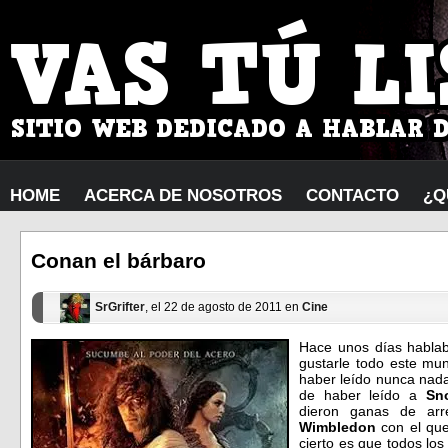
HOME
ACERCA DE NOSOTROS
CONTACTO
¿Q
Conan el bárbaro
SrGrifter
, el 22 de agosto de 2011 en
Cine
Hace unos días hablab
gustarle todo este mun
haber leído nunca nad
de haber leído a
Sn
dieron ganas de ar
Wimbledon
con el que
cierto es que todos lo