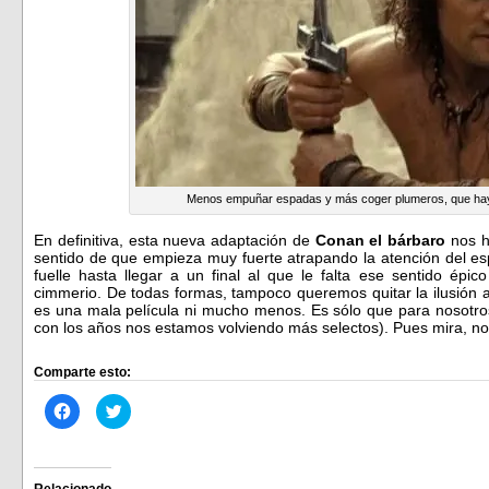
Menos empuñar espadas y más coger plumeros, que hay
En definitiva, esta nueva adaptación de
Conan el bárbaro
nos ha
sentido de que empieza muy fuerte atrapando la atención del e
fuelle hasta llegar a un final al que le falta ese sentido épic
cimmerio. De todas formas, tampoco queremos quitar la ilusión a
es una mala película ni mucho menos. Es sólo que para nosotros
con los años nos estamos volviendo más selectos). Pues mira, n
Comparte esto:
Haz
Haz
clic
clic
para
para
compartir
compartir
en
en
Facebook
Twitter
(Se
(Se
Relacionado