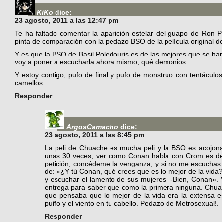
KiKo
dice:
23 agosto, 2011 a las 12:47 pm
Te ha faltado comentar la aparición estelar del guapo de Ron P
pinta de comparación con la pedazo BSO de la película original 
Y es que la BSO de Basil Poledouris es de las mejores que se ha
voy a poner a escucharla ahora mismo, qué demonios.
Y estoy contigo, pufo de final y pufo de monstruo con tentácul
camellos….
Responder
ArgosCamacho
dice:
23 agosto, 2011 a las 8:45 pm
La peli de Chuache es mucha peli y la BSO es acojon
unas 30 veces, ver como Conan habla con Crom es d
petición, concédeme la venganza, y si no me escuchas ¡
de: «¿Y tú Conan, qué crees que es lo mejor de la vida
y escuchar el lamento de sus mujeres. -Bien, Conan». 
entrega para saber que como la primera ninguna. Chu
que pensaba que lo mejor de la vida era la extensa es
puño y el viento en tu cabello. Pedazo de Metrosexual!.
Responder