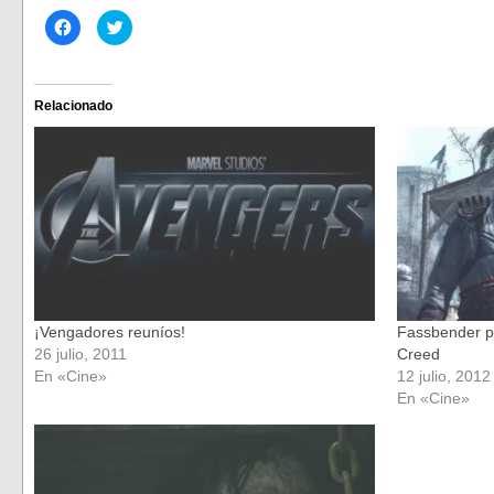
Haz
Haz
clic
clic
para
para
compartir
compartir
en
en
Facebook
Twitter
(Se
(Se
Relacionado
abre
abre
en
en
una
una
ventana
ventana
nueva)
nueva)
¡Vengadores reuníos!
Fassbender pr
26 julio, 2011
Creed
En «Cine»
12 julio, 2012
En «Cine»