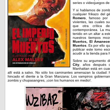
series o videojuegos de
Y si hablamos de zombi
cualquier frikazo del 
Romero
, famoso por 
vivientes, las cuales 
que otra crítica d
contemporánea. La mu
tenido en un altar a e
nuestros tiempos mo
Muertos, El Amanece
Muertos
. Es por ello 
publicar este tomo es
acudir a la tienda para
Sobre su argumento 
City
, años después d
Manhattan está en cuar
allí está a salvo. No sólo los caminantes amenazan la ciudad: 
hincado el diente a la Gran Manzana: Los vampiros gobiernan 
zombis y chupasangres, ¡con los humanos en medio!.