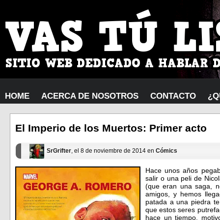
HOME
ACERCA DE NOSOTROS
CONTACTO
¿Q
El Imperio de los Muertos: Primer acto
SrGrifter
, el 8 de noviembre de 2014 en
Cómics
Hace unos años pegab
salir o una peli de Ni
(que eran una saga, n
amigos, y hemos lleg
patada a una piedra te
que estos seres putref
hace un tiempo, motivo