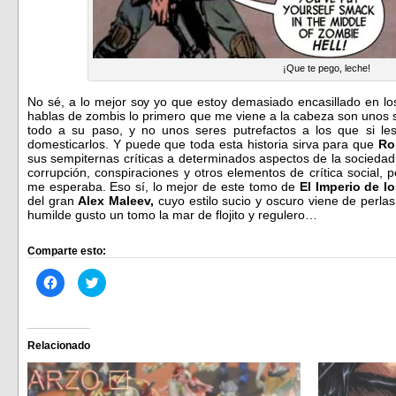
¡Que te pego, leche!
No sé, a lo mejor soy yo que estoy demasiado encasillado en lo
hablas de zombis lo primero que me viene a la cabeza son unos 
todo a su paso, y no unos seres putrefactos a los que si le
domesticarlos. Y puede que toda esta historia sirva para que
Ro
sus sempiternas críticas a determinados aspectos de la socied
corrupción, conspiraciones y otros elementos de crítica social, 
me esperaba. Eso sí, lo mejor de este tomo de
El Imperio de l
del gran
Alex Maleev,
cuyo estilo sucio y oscuro viene de perlas 
humilde gusto un tomo la mar de flojito y regulero…
Comparte esto:
Haz
Haz
clic
clic
para
para
compartir
compartir
en
en
Facebook
Twitter
(Se
(Se
Relacionado
abre
abre
en
en
una
una
ventana
ventana