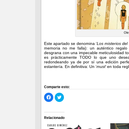
Ole
Este apartado se denomina ‘
Los misterios del 
memoria no me falla): un auténtico regal
desgrana con una impecable meticulosidad to
es prácticamente TODO lo que uno deseab
redondeando ya de por sí una edición perf
estantería. En definitiva: Un ‘
must
’ en toda reg
Comparte esto:
Haz
Haz
clic
clic
para
para
compartir
compartir
en
en
Facebook
Twitter
(Se
(Se
Relacionado
abre
abre
en
en
una
una