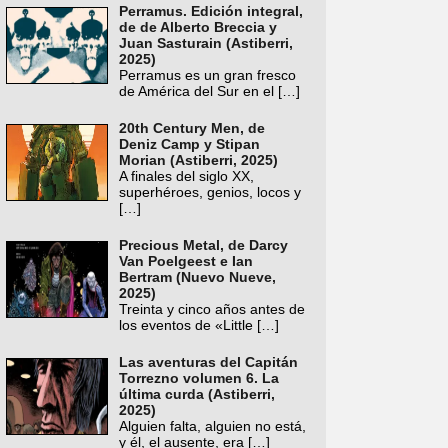
Perramus. Edición integral,
de de Alberto Breccia y
Juan Sasturain (Astiberri,
2025)
Perramus es un gran fresco
de América del Sur en el
[…]
20th Century Men, de
Deniz Camp y Stipan
Morian (Astiberri, 2025)
A finales del siglo XX,
superhéroes, genios, locos y
[…]
Precious Metal, de Darcy
Van Poelgeest e Ian
Bertram (Nuevo Nueve,
2025)
Treinta y cinco años antes de
los eventos de «Little
[…]
Las aventuras del Capitán
Torrezno volumen 6. La
última curda (Astiberri,
2025)
Alguien falta, alguien no está,
y él, el ausente, era
[…]