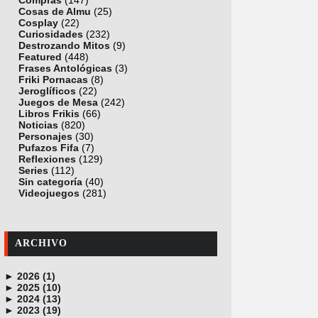
Compras
(147)
Cosas de Almu
(25)
Cosplay
(22)
Curiosidades
(232)
Destrozando Mitos
(9)
Featured
(448)
Frases Antológicas
(3)
Friki Pornacas
(8)
Jeroglíficos
(22)
Juegos de Mesa
(242)
Libros Frikis
(66)
Noticias
(820)
Personajes
(30)
Pufazos Fifa
(7)
Reflexiones
(129)
Series
(112)
Sin categoría
(40)
Videojuegos
(281)
ARCHIVO
►
2026 (1)
►
junio (1)
2025 (10)
►
noviembre (1)
2024 (13)
►
octubre (1)
diciembre (4)
2023 (19)