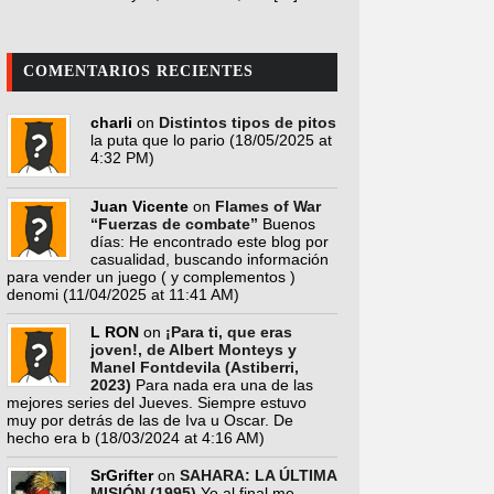
COMENTARIOS RECIENTES
charli
on
Distintos tipos de pitos
la puta que lo pario
(18/05/2025 at
4:32 PM)
Juan Vicente
on
Flames of War
“Fuerzas de combate”
Buenos
días: He encontrado este blog por
casualidad, buscando información
para vender un juego ( y complementos )
denomi
(11/04/2025 at 11:41 AM)
L RON
on
¡Para ti, que eras
joven!, de Albert Monteys y
Manel Fontdevila (Astiberri,
2023)
Para nada era una de las
mejores series del Jueves. Siempre estuvo
muy por detrás de las de Iva u Oscar. De
hecho era b
(18/03/2024 at 4:16 AM)
SrGrifter
on
SAHARA: LA ÚLTIMA
MISIÓN (1995)
Yo al final me