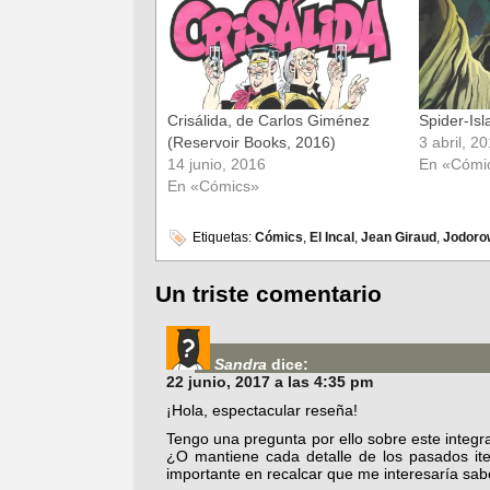
ventana
ventana
nueva)
nueva)
Crisálida, de Carlos Giménez
Spider-Is
(Reservoir Books, 2016)
3 abril, 2
14 junio, 2016
En «Cómi
En «Cómics»
Etiquetas:
Cómics
,
El Incal
,
Jean Giraud
,
Jodoro
Un triste comentario
Sandra
dice:
22 junio, 2017 a las 4:35 pm
¡Hola, espectacular reseña!
Tengo una pregunta por ello sobre este integ
¿O mantiene cada detalle de los pasados it
importante en recalcar que me interesaría sab