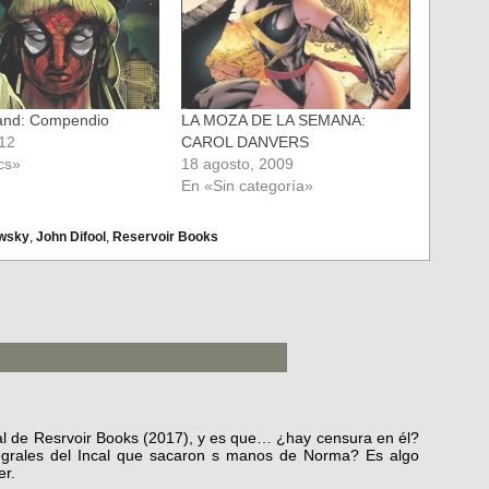
land: Compendio
LA MOZA DE LA SEMANA:
012
CAROL DANVERS
cs»
18 agosto, 2009
En «Sin categoría»
wsky
,
John Difool
,
Reservoir Books
ral de Resrvoir Books (2017), y es que… ¿hay censura en él?
egrales del Incal que sacaron s manos de Norma? Es algo
er.