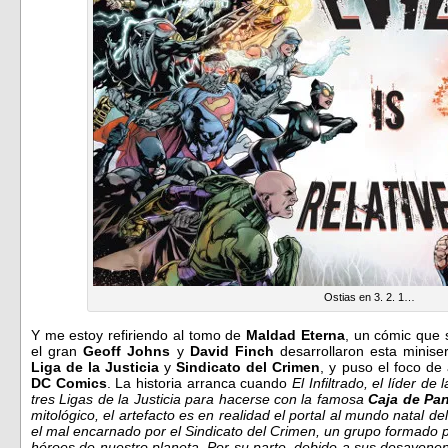
Ostias en 3. 2. 1…
Y me estoy refiriendo al tomo de
Maldad Eterna
, un cómic que 
el gran
Geoff Johns
y
David Finch
desarrollaron esta miniser
Liga de la Justicia
y
Sindicato del Crimen
, y puso el foco de
DC Comics
. La historia arranca cuando
El Infiltrado, el líder d
tres Ligas de la Justicia para hacerse con la famosa
Caja de Pa
mitológico, el artefacto es en realidad el portal al mundo natal del
el mal encarnado por el Sindicato del Crimen, un grupo formado po
héroes de nuestro planeta. Por su parte, debido a sus desavene