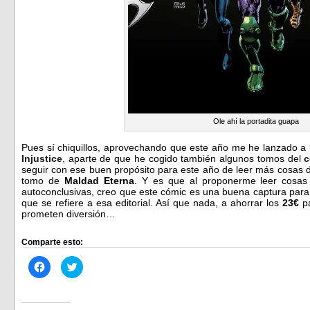
Ole ahí la portadita guapa
Pues sí chiquillos, aprovechando que este año me he lanzado a 
Injustice
, aparte de que he cogido también algunos tomos del
c
seguir con ese buen propósito para este año de leer más cosas
tomo de
Maldad Eterna
. Y es que al proponerme leer cosas 
autoconclusivas, creo que este cómic es una buena captura para
que se refiere a esa editorial. Así que nada, a ahorrar los
23€
pa
prometen diversión…
Comparte esto:
Haz
Haz
clic
clic
para
para
compartir
compartir
en
en
Facebook
Twitter