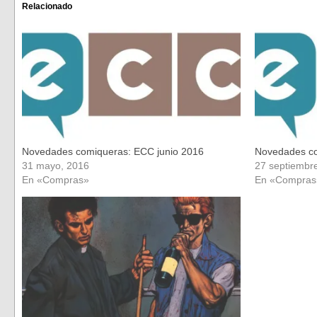
(Se
(Se
Relacionado
abre
abre
en
en
una
una
ventana
ventana
nueva)
nueva)
Novedades comiqueras: ECC junio 2016
Novedades co
31 mayo, 2016
27 septiembr
En «Compras»
En «Compras