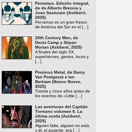
Perramus. Edición integral,
de de Alberto Breccia y
Juan Sasturain (Astiberri,
2025)
Perramus es un gran fresco
de América del Sur en el
[…]
20th Century Men, de
Deniz Camp y Stipan
Morian (Astiberri, 2025)
A finales del siglo XX,
superhéroes, genios, locos y
[…]
Precious Metal, de Darcy
Van Poelgeest e Ian
Bertram (Nuevo Nueve,
2025)
Treinta y cinco años antes de
los eventos de «Little
[…]
Las aventuras del Capitán
Torrezno volumen 6. La
última curda (Astiberri,
2025)
Alguien falta, alguien no está,
y él, el ausente, era
[…]