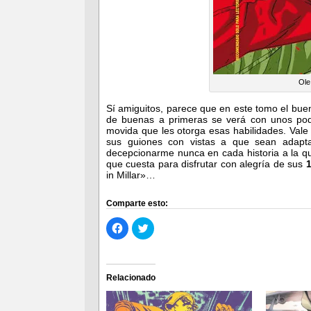
Ole
Sí amiguitos, parece que en este tomo el bu
de buenas a primeras se verá con unos pod
movida que les otorga esas habilidades. Val
sus guiones con vistas a que sean adapta
decepcionarme nunca en cada historia a la q
que cuesta para disfrutar con alegría de sus
in Millar»…
Comparte esto:
Haz
Haz
clic
clic
para
para
compartir
compartir
en
en
Facebook
Twitter
(Se
(Se
Relacionado
abre
abre
en
en
una
una
ventana
ventana