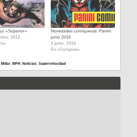
quí «Superior»
Novedades comiqueras: Panini
mbre, 2012
junio 2016
cs»
3 junio, 2016
En «Compras»
Millar
,
MPH
,
Noticias
,
Supervelocidad