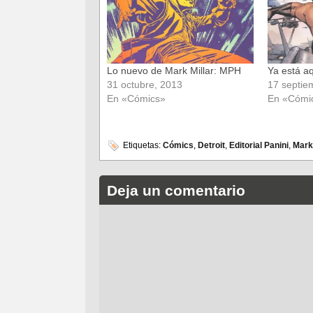
nueva)
nueva)
Lo nuevo de Mark Millar: MPH
Ya está a
31 octubre, 2013
17 septie
En «Cómics»
En «Cómi
Etiquetas:
Cómics
,
Detroit
,
Editorial Panini
,
Mark 
Deja un comentario