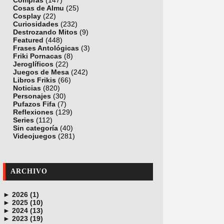
Compras
(147)
Cosas de Almu
(25)
Cosplay
(22)
Curiosidades
(232)
Destrozando Mitos
(9)
Featured
(448)
Frases Antológicas
(3)
Friki Pornacas
(8)
Jeroglíficos
(22)
Juegos de Mesa
(242)
Libros Frikis
(66)
Noticias
(820)
Personajes
(30)
Pufazos Fifa
(7)
Reflexiones
(129)
Series
(112)
Sin categoría
(40)
Videojuegos
(281)
ARCHIVO
►
2026 (1)
►
junio (1)
2025 (10)
►
noviembre (1)
2024 (13)
►
octubre (1)
diciembre (4)
2023 (19)