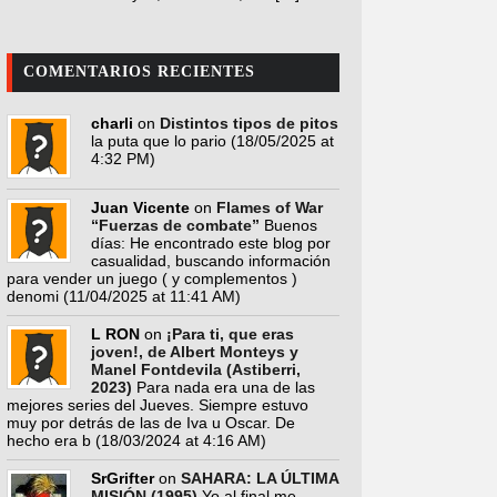
COMENTARIOS RECIENTES
charli
on
Distintos tipos de pitos
la puta que lo pario
(18/05/2025 at
4:32 PM)
Juan Vicente
on
Flames of War
“Fuerzas de combate”
Buenos
días: He encontrado este blog por
casualidad, buscando información
para vender un juego ( y complementos )
denomi
(11/04/2025 at 11:41 AM)
L RON
on
¡Para ti, que eras
joven!, de Albert Monteys y
Manel Fontdevila (Astiberri,
2023)
Para nada era una de las
mejores series del Jueves. Siempre estuvo
muy por detrás de las de Iva u Oscar. De
hecho era b
(18/03/2024 at 4:16 AM)
SrGrifter
on
SAHARA: LA ÚLTIMA
MISIÓN (1995)
Yo al final me