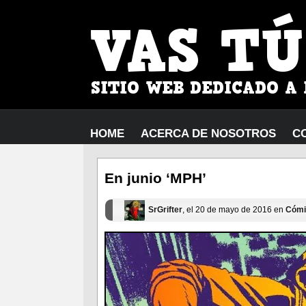
HOME
ACERCA DE NOSOTROS
C
En junio ‘MPH’
SrGrifter
, el 20 de mayo de 2016 en
Cómi