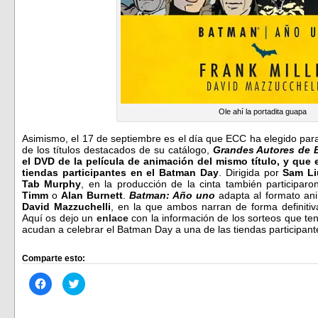
Ole ahí la portadita guapa
Asimismo, el 17 de septiembre es el día que ECC ha elegido par
de los títulos destacados de su catálogo,
Grandes Autores de 
el DVD de la película de animación del mismo título, y que 
tiendas participantes en el Batman Day
. Dirigida por
Sam Li
Tab Murphy
, en la producción de la cinta también participa
Timm
o
Alan Burnett
.
Batman: Año
uno
adapta al formato an
David Mazzuchelli
, en la que ambos narran de forma definitiv
Aquí os dejo un
enlace
con la información de los sorteos que ten
acudan a celebrar el Batman Day a una de las tiendas participant
Comparte esto:
Haz
Haz
clic
clic
para
para
compartir
compartir
en
en