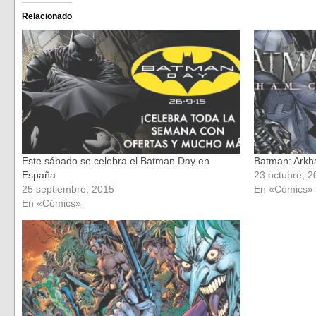
Facebook
Twitter
(Se
(Se
Relacionado
abre
abre
en
en
una
una
ventana
ventana
nueva)
nueva)
Este sábado se celebra el Batman Day en
Batman: Arkha
España
23 octubre, 2
25 septiembre, 2015
En «Cómics»
En «Cómics»