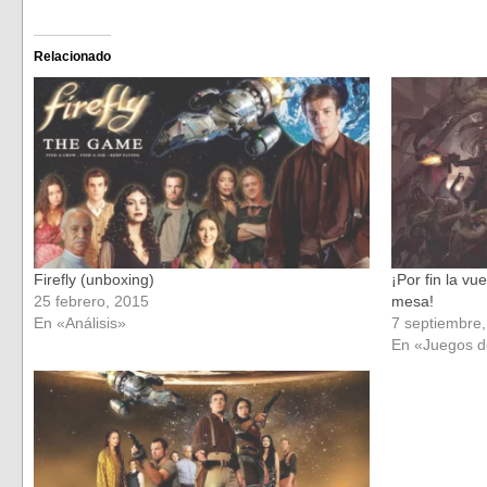
para
para
compartir
compartir
en
en
Facebook
Twitter
(Se
(Se
Relacionado
abre
abre
en
en
una
una
ventana
ventana
nueva)
nueva)
Firefly (unboxing)
¡Por fin la vu
25 febrero, 2015
mesa!
En «Análisis»
7 septiembre
En «Juegos 