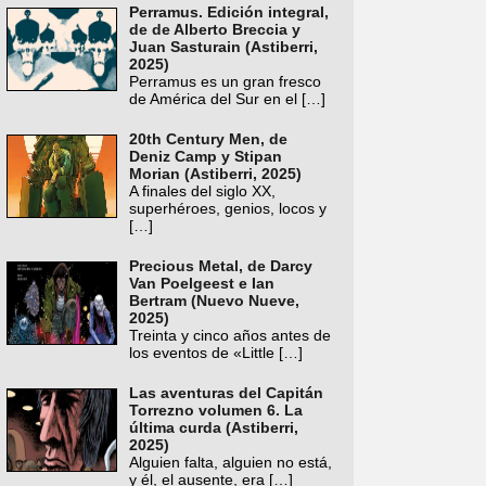
Perramus. Edición integral,
de de Alberto Breccia y
Juan Sasturain (Astiberri,
2025)
Perramus es un gran fresco
de América del Sur en el
[…]
20th Century Men, de
Deniz Camp y Stipan
Morian (Astiberri, 2025)
A finales del siglo XX,
superhéroes, genios, locos y
[…]
Precious Metal, de Darcy
Van Poelgeest e Ian
Bertram (Nuevo Nueve,
2025)
Treinta y cinco años antes de
los eventos de «Little
[…]
Las aventuras del Capitán
Torrezno volumen 6. La
última curda (Astiberri,
2025)
Alguien falta, alguien no está,
y él, el ausente, era
[…]