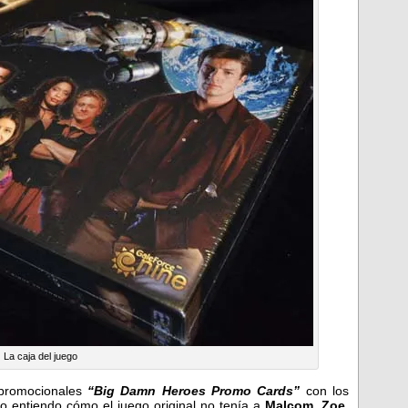
La caja del juego
 promocionales
“Big Damn Heroes Promo Cards”
con los
no entiendo cómo el juego original no tenía a
Malcom, Zoe,