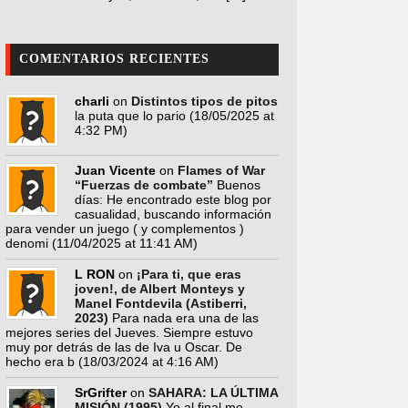
COMENTARIOS RECIENTES
charli
on
Distintos tipos de pitos
la puta que lo pario
(18/05/2025 at
4:32 PM)
Juan Vicente
on
Flames of War
“Fuerzas de combate”
Buenos
días: He encontrado este blog por
casualidad, buscando información
para vender un juego ( y complementos )
denomi
(11/04/2025 at 11:41 AM)
L RON
on
¡Para ti, que eras
joven!, de Albert Monteys y
Manel Fontdevila (Astiberri,
2023)
Para nada era una de las
mejores series del Jueves. Siempre estuvo
muy por detrás de las de Iva u Oscar. De
hecho era b
(18/03/2024 at 4:16 AM)
SrGrifter
on
SAHARA: LA ÚLTIMA
MISIÓN (1995)
Yo al final me