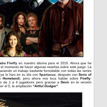
aba Firefly
en nuestro idioma para el 2015. Ahora que he
o el momento de hacer algunas reseñas sobre este juego. La
aciendo un trabajo bastante formidable con todas las series
ya lo hizo en su día con
Spartacus
, después con
Sons of
on
Homeland
), pero ahora nos toca hablar sobre
Firefly
.
go de 1 a 4 jugadores pero gracias a
Devir
en la versión
er el 5, la ampliación
“Artful Dodger”
.