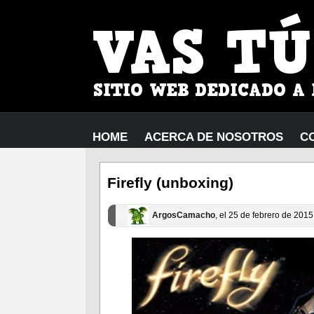
HOME
ACERCA DE NOSOTROS
C
Firefly (unboxing)
ArgosCamacho
, el 25 de febrero de 201