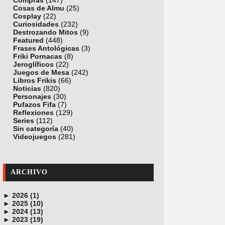
Compras
(147)
Cosas de Almu
(25)
Cosplay
(22)
Curiosidades
(232)
Destrozando Mitos
(9)
Featured
(448)
Frases Antológicas
(3)
Friki Pornacas
(8)
Jeroglíficos
(22)
Juegos de Mesa
(242)
Libros Frikis
(66)
Noticias
(820)
Personajes
(30)
Pufazos Fifa
(7)
Reflexiones
(129)
Series
(112)
Sin categoría
(40)
Videojuegos
(281)
ARCHIVO
►
2026 (1)
►
junio (1)
2025 (10)
►
noviembre (1)
2024 (13)
►
octubre (1)
diciembre (4)
2023 (19)