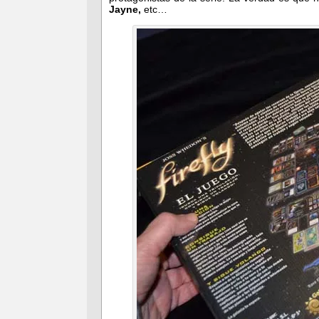
Jayne,
etc…