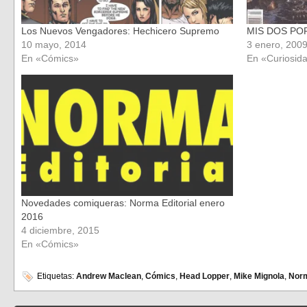
Los Nuevos Vengadores: Hechicero Supremo
MIS DOS PO
10 mayo, 2014
3 enero, 200
En «Cómics»
En «Curiosid
Novedades comiqueras: Norma Editorial enero
2016
4 diciembre, 2015
En «Cómics»
Etiquetas:
Andrew Maclean
,
Cómics
,
Head Lopper
,
Mike Mignola
,
Norm