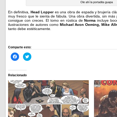
Ole ahí la portadita guapa
En definitiva,
Head Lopper
es una obra de espada y brujería clá
muy fresco que le sienta de fábula. Una obra divertida, sin más 
consigue con creces. El tomo en rústica de
Norma
incluye boc
ilustraciones de autores como
Michael Avon Oeming, Mike All
tanto debe estéticamente.
Comparte esto:
Haz
Haz
clic
clic
para
para
compartir
compartir
en
en
Facebook
Twitter
(Se
(Se
Relacionado
abre
abre
en
en
una
una
ventana
ventana
nueva)
nueva)