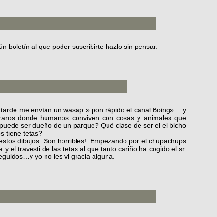
ún boletín al que poder suscribirte hazlo sin pensar.
es tarde me envían un wasap » pon rápido el canal Boing» …y
s raros donde humanos conviven con cosas y animales que
puede ser dueño de un parque? Qué clase de ser el el bicho
s tiene tetas?
 estos dibujos. Son horribles!. Empezando por el chupachups
y el travesti de las tetas al que tanto cariño ha cogido el sr.
seguidos…y yo no les vi gracia alguna.