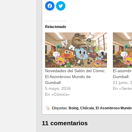
Haz
Haz
clic
clic
para
para
compartir
compartir
en
en
Facebook
Twitter
(Se
(Se
Relacionado
abre
abre
en
en
una
una
ventana
ventana
nueva)
nueva)
Novedades del Salón del Cómic:
El asomb
El Asombroso Mundo de
Gumball
Gumball
21 junio, 
5 mayo, 2016
En «Serie
En «Cómics»
Etiquetas:
Boing
,
Chócala
,
El Asombroso Mundo
11 comentarios