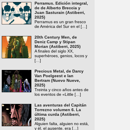
Perramus. Edición integral,
de de Alberto Breccia y
Juan Sasturain (Astiberri,
2025)
Perramus es un gran fresco
de América del Sur en el
[…]
20th Century Men, de
Deniz Camp y Stipan
Morian (Astiberri, 2025)
A finales del siglo XX,
superhéroes, genios, locos y
[…]
Precious Metal, de Darcy
Van Poelgeest e Ian
Bertram (Nuevo Nueve,
2025)
Treinta y cinco años antes de
los eventos de «Little
[…]
Las aventuras del Capitán
Torrezno volumen 6. La
última curda (Astiberri,
2025)
Alguien falta, alguien no está,
y él, el ausente, era
[…]