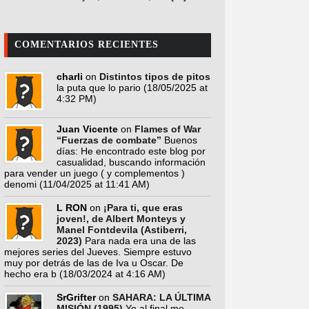
COMENTARIOS RECIENTES
charli
on
Distintos tipos de pitos
la puta que lo pario
(18/05/2025 at
4:32 PM)
Juan Vicente
on
Flames of War
“Fuerzas de combate”
Buenos
días: He encontrado este blog por
casualidad, buscando información
para vender un juego ( y complementos )
denomi
(11/04/2025 at 11:41 AM)
L RON
on
¡Para ti, que eras
joven!, de Albert Monteys y
Manel Fontdevila (Astiberri,
2023)
Para nada era una de las
mejores series del Jueves. Siempre estuvo
muy por detrás de las de Iva u Oscar. De
hecho era b
(18/03/2024 at 4:16 AM)
SrGrifter
on
SAHARA: LA ÚLTIMA
MISIÓN (1995)
Yo al final me