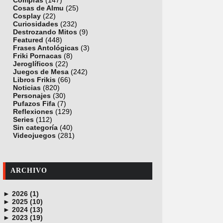
Compras
(147)
Cosas de Almu
(25)
Cosplay
(22)
Curiosidades
(232)
Destrozando Mitos
(9)
Featured
(448)
Frases Antológicas
(3)
Friki Pornacas
(8)
Jeroglíficos
(22)
Juegos de Mesa
(242)
Libros Frikis
(66)
Noticias
(820)
Personajes
(30)
Pufazos Fifa
(7)
Reflexiones
(129)
Series
(112)
Sin categoría
(40)
Videojuegos
(281)
ARCHIVO
►
2026 (1)
►
junio (1)
2025 (10)
►
noviembre (1)
2024 (13)
►
octubre (1)
diciembre (4)
2023 (19)